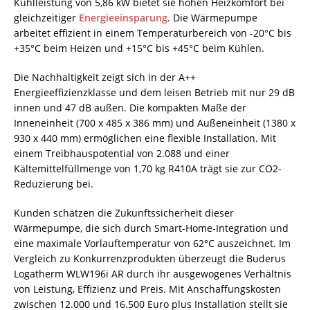
Kühlleistung von 5,86 kW bietet sie hohen Heizkomfort bei
gleichzeitiger
Energieeinsparung
. Die Wärmepumpe
arbeitet effizient in einem Temperaturbereich von -20°C bis
+35°C beim Heizen und +15°C bis +45°C beim Kühlen.
Die Nachhaltigkeit zeigt sich in der A++
Energieeffizienzklasse und dem leisen Betrieb mit nur 29 dB
innen und 47 dB außen. Die kompakten Maße der
Inneneinheit (700 x 485 x 386 mm) und Außeneinheit (1380 x
930 x 440 mm) ermöglichen eine flexible Installation. Mit
einem Treibhauspotential von 2.088 und einer
Kältemittelfüllmenge von 1,70 kg R410A trägt sie zur CO2-
Reduzierung bei.
Kunden schätzen die Zukunftssicherheit dieser
Wärmepumpe, die sich durch Smart-Home-Integration und
eine maximale Vorlauftemperatur von 62°C auszeichnet. Im
Vergleich zu Konkurrenzprodukten überzeugt die Buderus
Logatherm WLW196i AR durch ihr ausgewogenes Verhältnis
von Leistung, Effizienz und Preis. Mit Anschaffungskosten
zwischen 12.000 und 16.500 Euro plus Installation stellt sie