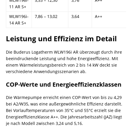
WLW196i-
5,53 – 12,30
3,76
A++
11 AR S+
WLW196i-
7,86 – 13,02
3,64
A++
14 AR S+
Leistung und Effizienz im Detail
Die Buderus Logatherm WLW196i AR überzeugt durch ihre
beeindruckende Leistung und hohe Energieeffizienz. Mit
einem Wärmeleistungsbereich von 2 bis 14 kW deckt sie
verschiedene Anwendungsszenarien ab.
COP-Werte und Energieeffizienzklassen
Die Wärmepumpe erreicht einen COP-Wert von bis zu 4,29
bei A2/W35, was eine außergewöhnliche Effizienz darstellt.
Bei Vorlauftemperaturen von 35°C und 55°C erzielt sie die
Energieeffizienzklasse A++. Die Jahresarbeitszahl (JAZ) liegt
je nach Modell zwischen 3,24 und 5,16.