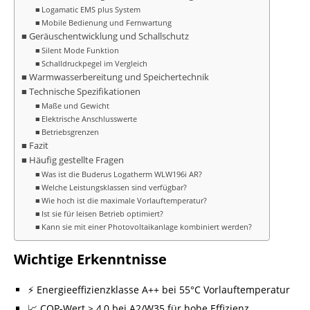
Logamatic EMS plus System
Mobile Bedienung und Fernwartung
Geräuschentwicklung und Schallschutz
Silent Mode Funktion
Schalldruckpegel im Vergleich
Warmwasserbereitung und Speichertechnik
Technische Spezifikationen
Maße und Gewicht
Elektrische Anschlusswerte
Betriebsgrenzen
Fazit
Häufig gestellte Fragen
Was ist die Buderus Logatherm WLW196i AR?
Welche Leistungsklassen sind verfügbar?
Wie hoch ist die maximale Vorlauftemperatur?
Ist sie für leisen Betrieb optimiert?
Kann sie mit einer Photovoltaikanlage kombiniert werden?
Wichtige Erkenntnisse
⚡ Energieeffizienzklasse A++ bei 55°C Vorlauftemperatur
📈 COP-Wert > 4,0 bei A2/W35 für hohe Effizienz