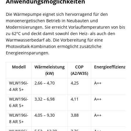
Anwendungsmöglichkeiten
Die Wärmepumpe eignet sich hervorragend für den
monoenergetischen Betrieb in Neubauten und
Modernisierungen. Sie erreicht Vorlauftemperaturen von bis
zu 62°C und deckt damit sowohl den Heiz- als auch den
Warmwasserbedarf ab. Die Vorbereitung für eine
Photovoltaik-Kombination ermöglicht zusätzliche
Energieeinsparungen.
Modell
Wärmeleistung
COP
Energieeffizienzkl
(kW)
(A2/W35)
WLW196i-
2,66 – 4,70
4,25
A++
4 AR S+
WLW196i-
3,32 – 6,98
4,11
A++
6 AR S+
WLW196i-
4,05 – 9,30
3,88
A++
8 AR S+