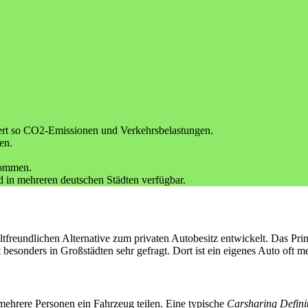
ziert so CO2-Emissionen und Verkehrsbelastungen.
en.
nommen.
d in mehreren deutschen Städten verfügbar.
ltfreundlichen Alternative zum privaten Autobesitz entwickelt. Das Prinz
esonders in Großstädten sehr gefragt. Dort ist ein eigenes Auto oft me
 mehrere Personen ein Fahrzeug teilen. Eine typische
Carsharing Defini