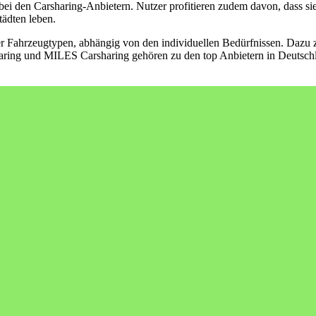
bei den Carsharing-Anbietern. Nutzer profitieren zudem davon, dass s
tädten leben.
r Fahrzeugtypen, abhängig von den individuellen Bedürfnissen. Dazu z
ng und MILES Carsharing gehören zu den top Anbietern in Deutschland