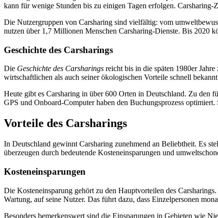
kann für wenige Stunden bis zu einigen Tagen erfolgen. Carsharing-
Die Nutzergruppen von Carsharing sind vielfältig: vom umweltbewusst
nutzen über 1,7 Millionen Menschen Carsharing-Dienste. Bis 2020 kön
Geschichte des Carsharings
Die
Geschichte des Carsharings
reicht bis in die späten 1980er Jahr
wirtschaftlichen als auch seiner ökologischen Vorteile schnell beka
Heute gibt es Carsharing in über 600 Orten in Deutschland. Zu den
GPS und Onboard-Computer haben den Buchungsprozess optimiert. So
Vorteile des Carsharings
In Deutschland gewinnt Carsharing zunehmend an Beliebtheit. Es stellt
überzeugen durch bedeutende Kosteneinsparungen und umweltschone
Kosteneinsparungen
Die Kosteneinsparung gehört zu den Hauptvorteilen des Carsharings.
Wartung, auf seine Nutzer. Das führt dazu, dass Einzelpersonen mona
Besonders bemerkenswert sind die Einsparungen in Gebieten wie Niede