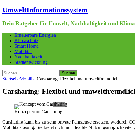
UmweltInformationssystem
Dein Ratgeber für Umwelt, Nachhaltigkeit und Klima
Erneuerbare Energien
Klimaschutz
Smart Home
Mobilität
Nachhaltigkeit
Stadtentwicklung
Suchen
nach:
Startseite
Mobilität
Carsharing: Flexibel und umweltfreundlich
Carsharing: Flexibel und umweltfreundlic
Konzept vom Carsharing
Carsharing kann bis zu zehn private Fahrzeuge ersetzen, wodurch C
Mobilitätslösung. Sie bietet nicht nur flexible Nutzungsmöglichkeite