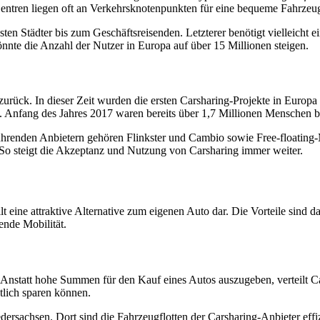
Zentren liegen oft an Verkehrsknotenpunkten für eine bequeme Fahrzeu
en Städter bis zum Geschäftsreisenden. Letzterer benötigt vielleicht
nte die Anzahl der Nutzer in Europa auf über 15 Millionen steigen.
e zurück. In dieser Zeit wurden die ersten Carsharing-Projekte in Eur
nnt. Anfang des Jahres 2017 waren bereits über 1,7 Millionen Menschen 
 führenden Anbietern gehören Flinkster und Cambio sowie Free-float
 steigt die Akzeptanz und Nutzung von Carsharing immer weiter.
 eine attraktive Alternative zum eigenen Auto dar. Die Vorteile sind da
nde Mobilität.
 Anstatt hohe Summen für den Kauf eines Autos auszugeben, verteilt C
tlich sparen können.
rsachsen. Dort sind die Fahrzeugflotten der Carsharing-Anbieter effizi