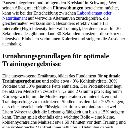
Pausen integrieren und bringen den Kreislauf in Schwung. Wer
seinen Alltag mit effektiven
Fitnessübungen
bereichern möchte,
kann wie bei der Entscheidung zwischen
Labordiamant oder
Naturdiamant
auf wertvolle Alternativen zurückgreifen, die
gleichermaßen wirksam sind. Besonders effektiv sind HIIT-
Intervalle (High Intensity Interval Training), bei denen man für 30
Sekunden alles gibt und dann 30 Sekunden pausiert – diese kurzen,
intensiven Einheiten verbrennen Kalorien und steigern die Ausdauer
nachhaltig.
Ernährungsgrundlagen für optimale
Trainingsergebnisse
Eine ausgewogene Ernährung bildet das Fundament für
optimale
Trainingsergebnisse
und sollte etwa 40% Kohlenhydrate, 30%
Proteine und 30% gesunde Fette enthalten. Der Proteinbedarf liegt
bei aktiven Menschen zwischen 1,2 und 2 Gramm pro Kilogramm
Körpergewicht, um die Muskelregeneration zu unterstützen und
Trainingserfolge zu maximieren. Studien aus dem Jahr 2025 zeigen,
dass eine ausreichende Flüssigkeitszufuhr von mindestens zwei
Litern Wasser täglich die Leistungsfähigkeit um bis zu 15% steigern
kann. Timing spielt ebenfalls eine wichtige Rolle – eine kleine,
kohlenhydratreiche Mahlzeit etwa 60 Minuten vor dem Training und
eine proteinreiche Mahlzeit innerhalb von 30 Minuten danach