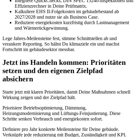
Integriere QuickChecks, DIN SPEC 15240‑Inspektionen und
Effizienzrechner in Deine Prüfmatrix.
Kalkuliere EHS II‑Folgekosten im gebäudebestand ab
2027/2028 und nutze sie als Business Case.
Reduziere energiekosten kurzfristig durch
Lastmanagement
und Wärmerückgewinnung.
Lege Jahres‑Meilensteine fest, stimme Schnittstellen ab und
verankere Reporting. So hältst Du klimaziele ein und machst
Fortschritt im gebäudesektor messbar.
Jetzt ins Handeln kommen: Prioritäten
setzen und den eigenen Zielpfad
absichern
Starte jetzt mit klaren Prioritäten, damit Deine Maßnahmen schnell
Wirkung zeigen und der Zielpfad hält.
Priorisiere Betriebsoptimierung, Dämmung,
Heizungsmodernisierung und Lüftungs‑Feinjustierung. Diese
Schritte senken Verbrauch und energiekosten sofort.
Definiere pro Jahr konkrete Meilensteine für Deine gebäude.
Verknüpfe jede reduzierung mit Budget, Zuständigkeit und KPI.