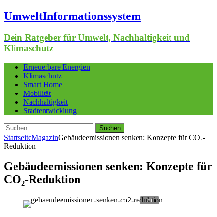
UmweltInformationssystem
Dein Ratgeber für Umwelt, Nachhaltigkeit und
Klimaschutz
Erneuerbare Energien
Klimaschutz
Smart Home
Mobilität
Nachhaltigkeit
Stadtentwicklung
Suchen
nach:
Startseite
Magazin
Gebäudeemissionen senken: Konzepte für CO₂-
Reduktion
Gebäudeemissionen senken: Konzepte für
CO₂-Reduktion