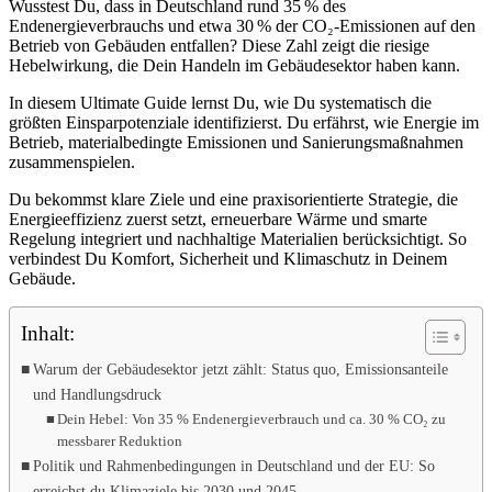
Wusstest Du, dass in Deutschland rund 35 % des
Endenergieverbrauchs und etwa 30 % der CO₂‑Emissionen auf den
Betrieb von Gebäuden entfallen? Diese Zahl zeigt die riesige
Hebelwirkung, die Dein Handeln im Gebäudesektor haben kann.
In diesem Ultimate Guide lernst Du, wie Du systematisch die
größten Einsparpotenziale identifizierst. Du erfährst, wie Energie im
Betrieb, materialbedingte Emissionen und Sanierungsmaßnahmen
zusammenspielen.
Du bekommst klare Ziele und eine praxisorientierte Strategie, die
Energieeffizienz zuerst setzt, erneuerbare Wärme und smarte
Regelung integriert und nachhaltige Materialien berücksichtigt. So
verbindest Du Komfort, Sicherheit und Klimaschutz in Deinem
Gebäude.
Inhalt:
Warum der Gebäudesektor jetzt zählt: Status quo, Emissionsanteile
und Handlungsdruck
Dein Hebel: Von 35 % Endenergieverbrauch und ca. 30 % CO₂ zu
messbarer Reduktion
Politik und Rahmenbedingungen in Deutschland und der EU: So
erreichst du Klimaziele bis 2030 und 2045