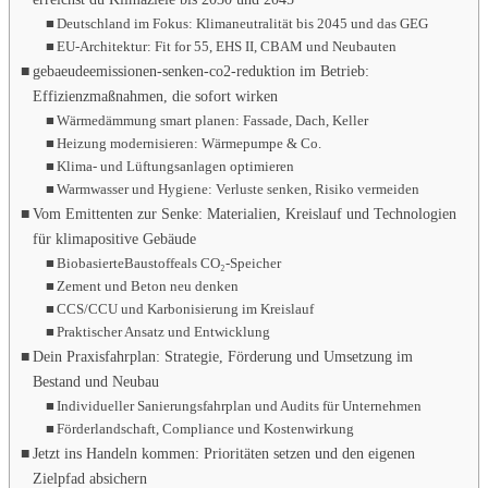
Deutschland im Fokus: Klimaneutralität bis 2045 und das GEG
EU-Architektur: Fit for 55, EHS II, CBAM und Neubauten
gebaeudeemissionen-senken-co2-reduktion im Betrieb:
Effizienzmaßnahmen, die sofort wirken
Wärmedämmung smart planen: Fassade, Dach, Keller
Heizung modernisieren: Wärmepumpe & Co.
Klima- und Lüftungsanlagen optimieren
Warmwasser und Hygiene: Verluste senken, Risiko vermeiden
Vom Emittenten zur Senke: Materialien, Kreislauf und Technologien
für klimapositive Gebäude
Biobasierte
Baustoffe
als CO₂‑Speicher
Zement und Beton neu denken
CCS/CCU und Karbonisierung im Kreislauf
Praktischer Ansatz und Entwicklung
Dein Praxisfahrplan: Strategie, Förderung und Umsetzung im
Bestand und Neubau
Individueller Sanierungsfahrplan und Audits für Unternehmen
Förderlandschaft, Compliance und Kostenwirkung
Jetzt ins Handeln kommen: Prioritäten setzen und den eigenen
Zielpfad absichern