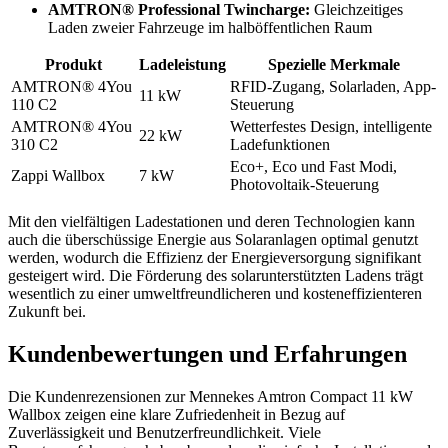
AMTRON® Professional Twincharge:
Gleichzeitiges
Laden zweier Fahrzeuge im halböffentlichen Raum
Produkt
Ladeleistung
Spezielle Merkmale
AMTRON® 4You
RFID-Zugang, Solarladen, App-
11 kW
110 C2
Steuerung
AMTRON® 4You
Wetterfestes Design, intelligente
22 kW
310 C2
Ladefunktionen
Eco+, Eco und Fast Modi,
Zappi Wallbox
7 kW
Photovoltaik-Steuerung
Mit den vielfältigen Ladestationen und deren Technologien kann
auch die überschüssige Energie aus Solaranlagen optimal genutzt
werden, wodurch die Effizienz der Energieversorgung signifikant
gesteigert wird. Die Förderung des solarunterstützten Ladens trägt
wesentlich zu einer umweltfreundlicheren und kosteneffizienteren
Zukunft bei.
Kundenbewertungen und Erfahrungen
Die Kundenrezensionen zur Mennekes Amtron Compact 11 kW
Wallbox zeigen eine klare Zufriedenheit in Bezug auf
Zuverlässigkeit und Benutzerfreundlichkeit. Viele