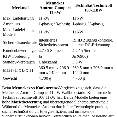
Mennekes
TechniSat Technivolt
Merkmal
Amtron Compact
100-11kW
11 kW
Max. Ladeleistung
11 kW
11 kW
Anschluss
1-phasig / 3-phasig
1-phasig / 3-phasig
Max. Ladeleistung
11 kW
11 kW
Mode 3
Integriertes
RFID Zugangskontrolle,
Sicherheitsmerkmale
Sicherheitssystem
interne DC-Erkennung
Kundenbewertungen
4.7 / 5 Sternen
4.4 / 5 Sternen
KfW-Förderung
Ja
Ja (€900)
Standby-Verbrauch
Unbekannt
3.5 W
360.5 mm x 206.9
360.5 mm x 206.9 mm x
Maße (H x B x T)
mm x 145.6 mm
145.6 mm
Gewicht
4.700 g
4.700 g
Beim
Mennekes vs Konkurrenz
-Vergleich zeigt sich, dass die
Mennekes Amtron Compact 11 kW Wallbox starke Konkurrenz im
TechniSat Technivolt 100-11kW hat. Beide Modelle bieten eine
hohe
Marktbewertung
und überzeugende Sicherheitsmerkmale.
Während die Mennekes Amtron durch ihre Technologie punktet,
sticht TechniSat durch Energieeffizienz und umfassende
Sicherheitsfunktionen hervor. Letztendlich sollte man, basierend auf