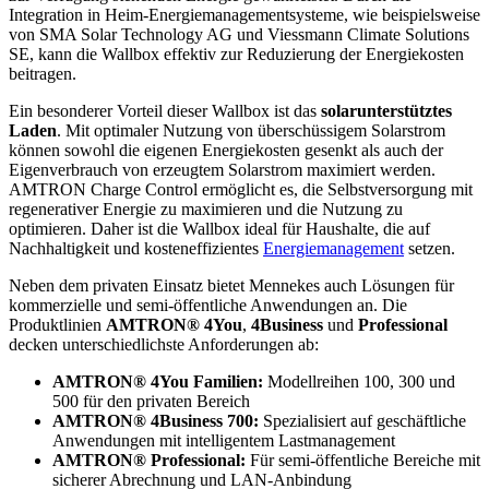
Integration in Heim-Energiemanagementsysteme, wie beispielsweise
von SMA Solar Technology AG und Viessmann Climate Solutions
SE, kann die Wallbox effektiv zur Reduzierung der Energiekosten
beitragen.
Ein besonderer Vorteil dieser Wallbox ist das
solarunterstütztes
Laden
. Mit optimaler Nutzung von überschüssigem Solarstrom
können sowohl die eigenen Energiekosten gesenkt als auch der
Eigenverbrauch von erzeugtem Solarstrom maximiert werden.
AMTRON Charge Control ermöglicht es, die Selbstversorgung mit
regenerativer Energie zu maximieren und die Nutzung zu
optimieren. Daher ist die Wallbox ideal für Haushalte, die auf
Nachhaltigkeit und kosteneffizientes
Energiemanagement
setzen.
Neben dem privaten Einsatz bietet Mennekes auch Lösungen für
kommerzielle und semi-öffentliche Anwendungen an. Die
Produktlinien
AMTRON® 4You
,
4Business
und
Professional
decken unterschiedlichste Anforderungen ab:
AMTRON® 4You Familien:
Modellreihen 100, 300 und
500 für den privaten Bereich
AMTRON® 4Business 700:
Spezialisiert auf geschäftliche
Anwendungen mit intelligentem
Lastmanagement
AMTRON® Professional:
Für semi-öffentliche Bereiche mit
sicherer Abrechnung und LAN-Anbindung