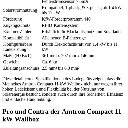
Fehlerstromsensor > 6mA
Kompatibel, 1-phasig & 3-phasig ab 1,4 kW
Solarstromnutzung
bis 11 kW
Förderung
KfW-Förderprogramm 440
Zugangsschutz
RFID-Kartensystem
Externer Zähler
Erhältlich für Blackoutschutz und Solarladen
Kompatibilität
Alle neuen E-Fahrzeuge
Konfigurierbare
Durch Elektrofachkraft von 1,4 kW bis 11
Ladeleistung
kW
Maße (HxBxT)
361 mm x 207 mm x 146 mm
Gewicht
Ca. 6 kg
Zuleitungsanschluss
2,5 mm² bis 6,0 mm²
Diese detaillierten Spezifikationen des Ladegeräts zeigen, dass die
Mennekes Amtron Compact 11 kW Wallbox nicht nur wegen ihrer
hohen Ladeleistung und Flexibilität bei der Nutzung von
Solarenergie besticht, sondern auch durch ihre Sicherheit, Effizienz
und einfache Handhabung.
Pro und Contra der Amtron Compact 11
kW Wallbox