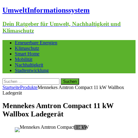
UmweltInformationssystem
Dein Ratgeber für Umwelt, Nachhaltigkeit und
Klimaschutz
Erneuerbare Energien
Klimaschutz
Smart Home
Mobilität
Nachhaltigkeit
Stadtentwicklung
Suchen
nach:
Startseite
Produkte
Mennekes Amtron Compact 11 kW Wallbox
Ladegerät
Mennekes Amtron Compact 11 kW
Wallbox Ladegerät