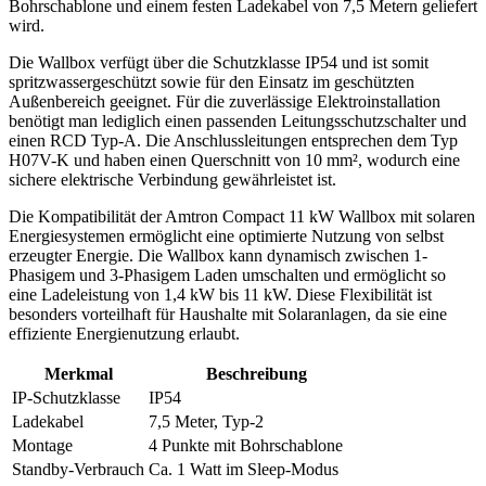
Bohrschablone und einem festen Ladekabel von 7,5 Metern geliefert
wird.
Die Wallbox verfügt über die Schutzklasse IP54 und ist somit
spritzwassergeschützt sowie für den Einsatz im geschützten
Außenbereich geeignet. Für die zuverlässige Elektroinstallation
benötigt man lediglich einen passenden Leitungsschutzschalter und
einen RCD Typ-A. Die Anschlussleitungen entsprechen dem Typ
H07V-K und haben einen Querschnitt von 10 mm², wodurch eine
sichere elektrische Verbindung gewährleistet ist.
Die Kompatibilität der Amtron Compact 11 kW Wallbox mit solaren
Energiesystemen ermöglicht eine optimierte Nutzung von selbst
erzeugter Energie. Die Wallbox kann dynamisch zwischen 1-
Phasigem und 3-Phasigem Laden umschalten und ermöglicht so
eine Ladeleistung von 1,4 kW bis 11 kW. Diese Flexibilität ist
besonders vorteilhaft für Haushalte mit Solaranlagen, da sie eine
effiziente Energienutzung erlaubt.
Merkmal
Beschreibung
IP-Schutzklasse
IP54
Ladekabel
7,5 Meter, Typ-2
Montage
4 Punkte mit Bohrschablone
Standby-Verbrauch
Ca. 1 Watt im Sleep-Modus