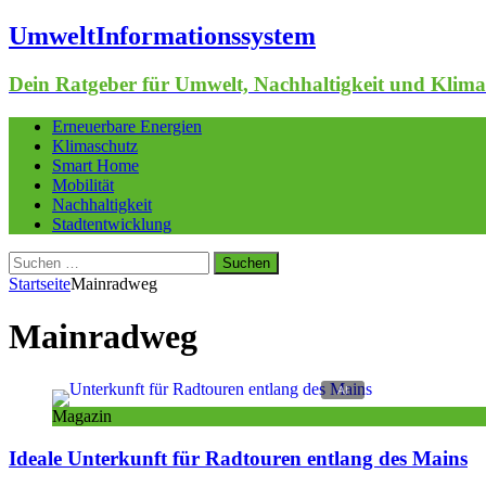
UmweltInformationssystem
Dein Ratgeber für Umwelt, Nachhaltigkeit und Klima
Erneuerbare Energien
Klimaschutz
Smart Home
Mobilität
Nachhaltigkeit
Stadtentwicklung
Suchen
nach:
Startseite
Mainradweg
Mainradweg
Magazin
Ideale Unterkunft für Radtouren entlang des Mains