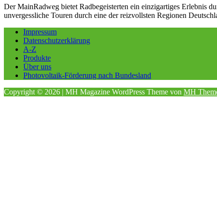
Der MainRadweg bietet Radbegeisterten ein einzigartiges Erlebnis d
unvergessliche Touren durch eine der reizvollsten Regionen Deutschl
Impressum
Datenschutzerklärung
A-Z
Produkte
Über uns
Photovoltaik-Förderung nach Bundesland
Copyright © 2026 | MH Magazine WordPress Theme von
MH Them