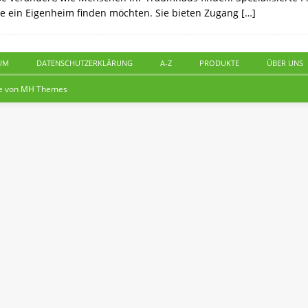
 die ein Eigenheim finden möchten. Sie bieten Zugang
[…]
UM
DATENSCHUTZERKLÄRUNG
A-Z
PRODUKTE
ÜBER UNS
e von
MH Themes