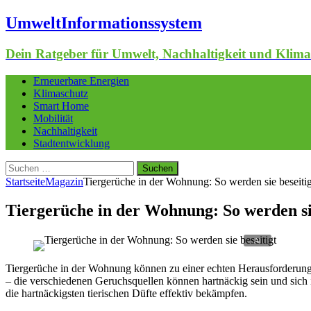
UmweltInformationssystem
Dein Ratgeber für Umwelt, Nachhaltigkeit und Klima
Erneuerbare Energien
Klimaschutz
Smart Home
Mobilität
Nachhaltigkeit
Stadtentwicklung
Suchen
nach:
Startseite
Magazin
Tiergerüche in der Wohnung: So werden sie beseitig
Tiergerüche in der Wohnung: So werden sie
Tiergerüche in der Wohnung können zu einer echten Herausforderung
– die verschiedenen Geruchsquellen können hartnäckig sein und sich
die hartnäckigsten tierischen Düfte effektiv bekämpfen.