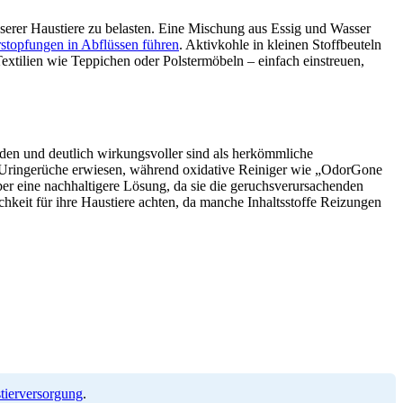
serer Haustiere zu belasten. Eine Mischung aus Essig und Wasser
stopfungen in Abflüssen führen
. Aktivkohle in kleinen Stoffbeuteln
Textilien wie Teppichen oder Polstermöbeln – einfach einstreuen,
urden und deutlich wirkungsvoller sind als herkömmliche
e Uringerüche erwiesen, während oxidative Reiniger wie „OdorGone
er eine nachhaltigere Lösung, da sie die geruchsverursachenden
ichkeit für ihre Haustiere achten, da manche Inhaltsstoffe Reizungen
stierversorgung
.