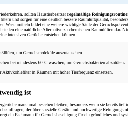
derkehren, sollten Haustierbesitzer
regelmäßige Reinigungsroutine
 filtern und sorgen für eine deutlich bessere Raumluftqualität, besond
den Waschmitteln bildet eine weitere wichtige Säule der Geruchspräven
d stellen eine natürliche Alternative zu chemischen Raumdüften dar. Ni
keine intensiven Gerüche entstehen können.
toßlüften, um Geruchsmoleküle auszutauschen.
ochen bei mindestens 60°C waschen, um Geruchsbakterien abzutöten.
Aktivkohlefilter in Räumen mit hoher Tierfrequenz einsetzen.
twendig ist
rgerüche manchmal bestehen bleiben, besonders wenn sie bereits tief 
zu beauftragen, der über spezielle Geräte und hochwertige Reinigungsmit
orgt ein Fachmann für Geruchsbeseitigung für ein gründliches und syst