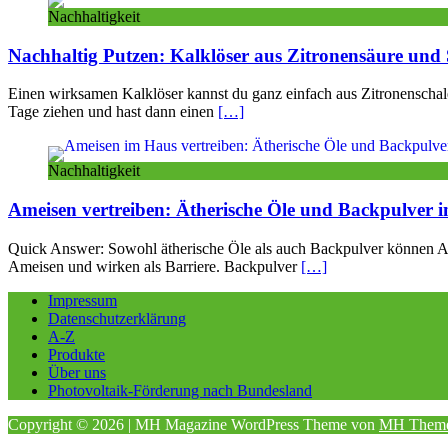
Nachhaltigkeit
Nachhaltig Putzen: Kalklöser aus Zitronensäure und 
Einen wirksamen Kalklöser kannst du ganz einfach aus Zitronenschalen
Tage ziehen und hast dann einen
[…]
Nachhaltigkeit
Ameisen vertreiben: Ätherische Öle und Backpulver i
Quick Answer: Sowohl ätherische Öle als auch Backpulver können Am
Ameisen und wirken als Barriere. Backpulver
[…]
Impressum
Datenschutzerklärung
A-Z
Produkte
Über uns
Photovoltaik-Förderung nach Bundesland
Copyright © 2026 | MH Magazine WordPress Theme von
MH Them