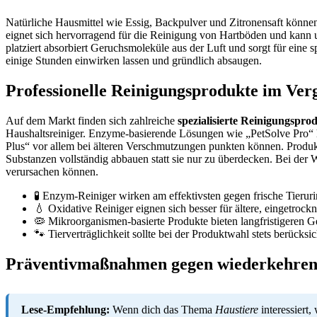
Natürliche Hausmittel wie Essig, Backpulver und Zitronensaft können
eignet sich hervorragend für die Reinigung von Hartböden und kann
platziert absorbiert Geruchsmoleküle aus der Luft und sorgt für eine
einige Stunden einwirken lassen und gründlich absaugen.
Professionelle Reinigungsprodukte im Ver
Auf dem Markt finden sich zahlreiche
spezialisierte Reinigungspro
Haushaltsreiniger. Enzyme-basierende Lösungen wie „PetSolve Pro“ h
Plus“ vor allem bei älteren Verschmutzungen punkten können. Produkt
Substanzen vollständig abbauen statt sie nur zu überdecken. Bei der W
verursachen können.
🧪 Enzym-Reiniger wirken am effektivsten gegen frische Tieruri
💧 Oxidative Reiniger eignen sich besser für ältere, eingetroc
🦠 Mikroorganismen-basierte Produkte bieten langfristigeren G
🐾 Tierverträglichkeit sollte bei der Produktwahl stets berücksi
Präventivmaßnahmen gegen wiederkehren
Lese-Empfehlung:
Wenn dich das Thema
Haustiere
interessiert,