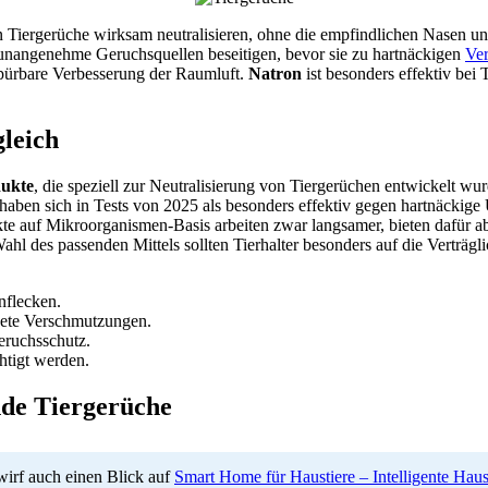
 Tiergerüche wirksam neutralisieren, ohne die empfindlichen Nasen un
 unangenehme Geruchsquellen beseitigen, bevor sie zu hartnäckigen
Ver
 spürbare Verbesserung der Raumluft.
Natron
ist besonders effektiv bei 
gleich
dukte
, die speziell zur Neutralisierung von Tiergerüchen entwickelt w
aben sich in Tests von 2025 als besonders effektiv gegen hartnäckig
e auf Mikroorganismen-Basis arbeiten zwar langsamer, bieten dafür ab
ahl des passenden Mittels sollten Tierhalter besonders auf die Verträgl
nflecken.
knete Verschmutzungen.
eruchsschutz.
chtigt werden.
de Tiergerüche
 wirf auch einen Blick auf
Smart Home für Haustiere – Intelligente Hau