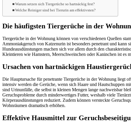
Warum setzen sich Tiergerüche so hartnäckig fest?
Welche Reiniger sind bei Tierurin am effektivsten?
Die häufigsten Tiergerüche in der Wohnung
Tiergerüche in der Wohnung können von verschiedenen Quellen stamm
Ammoniakgeruch von Katzenurin ist besonders penetrant und kann sich
Hundeausdünstungen machen sich vor allem durch den charakteristis
Kleintieren wie Hamstern, Meerschweinchen oder Kaninchen ist es m
Ursachen von hartnäckigen Haustiergerüc
Die Hauptursache für penetrante Tiergerüche in der Wohnung liegt of
intensiv werden die Gerüche, wenn sich Haare und Hautschuppen mit B
sind Urinunfälle, die selbst in kleinen Mengen lange nachweisbar ble
Geruchsprobleme durch minderwertiges Futter, weshalb viele Tierärzt
Körperausdünstungen reduziert. Zudem können versteckte Geruchsquel
Wohnräumen dramatisch erhöhen.
Effektive Hausmittel zur Geruchsbeseitig