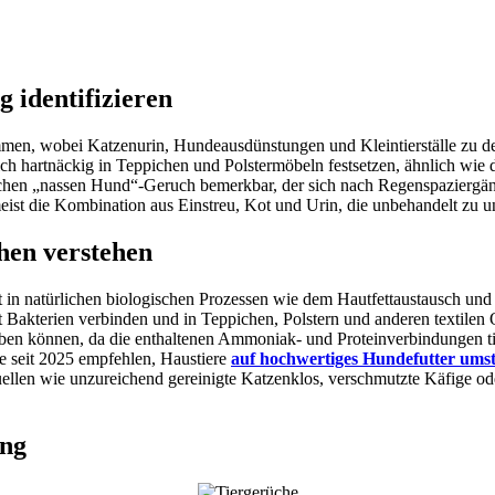
 identifizieren
en, wobei Katzenurin, Hundeausdünstungen und Kleintierställe zu den
 hartnäckig in Teppichen und Polstermöbeln festsetzen, ähnlich wie d
chen „nassen Hund“-Geruch bemerkbar, der sich nach Regenspaziergän
eist die Kombination aus Einstreu, Kot und Urin, die unbehandelt z
hen verstehen
t in natürlichen biologischen Prozessen wie dem Hautfettaustausch un
akterien verbinden und in Teppichen, Polstern und anderen textilen O
iben können, da die enthaltenen Ammoniak- und Proteinverbindungen tief
e seit 2025 empfehlen, Haustiere
auf hochwertiges Hundefutter umst
len wie unzureichend gereinigte Katzenklos, verschmutzte Käfige ode
ung