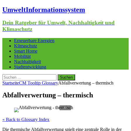
UmweltInformationssystem
Dein Ratgeber für Umwelt, Nachhaltigkeit und
Klimaschutz
Erneuerbare Energien
Klimaschutz
Smart Home
Mobilität
Nachhaltigkeit
Stadtentwicklung
Suchen
nach:
Startseite
CM Tooltip Glossary
Abfallverwertung – thermisch
Abfallverwertung – thermisch
« Back to Glossary Index
Die thermische Abfallverwertung spielt eine zentrale Rolle in der