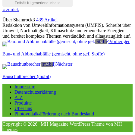
« zurück
Über Shamrock3
439 Artikel
Redaktion von UmweltInformationssystem (UMFIS). Schreibt über
Umwelt, Nachhaltigkeit, Klimaschutz und erneuerbare Energien
und bereitet komplexe Themen verständlich und alltagstauglich auf.
Vorheriger
Bau- und Abbruchabfälle (gemischt, ohne gef. Stoffe)
Nächster
Bauschuttbrecher (mobil)
Impressum
Datenschutzerklärung
A-Z
Produkte
Über uns
Photovoltaik-Förderung nach Bundesland
Copyright © 2026 | MH Magazine WordPress Theme von
MH
Themes