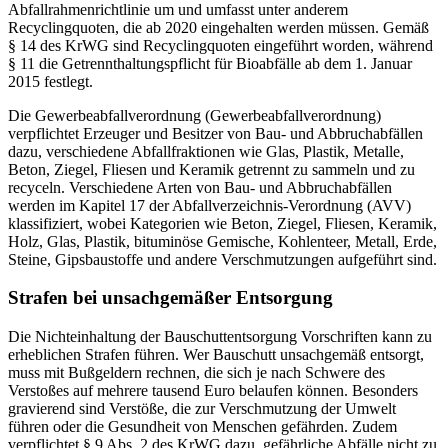
Abfallrahmenrichtlinie um und umfasst unter anderem
Recyclingquoten, die ab 2020 eingehalten werden müssen. Gemäß
§ 14 des KrWG sind Recyclingquoten eingeführt worden, während
§ 11 die Getrennthaltungspflicht für
Bioabfälle
ab dem 1. Januar
2015 festlegt.
Die Gewerbeabfallverordnung (Gewerbeabfallverordnung)
verpflichtet Erzeuger und Besitzer von Bau- und Abbruchabfällen
dazu, verschiedene Abfallfraktionen wie Glas, Plastik, Metalle,
Beton, Ziegel, Fliesen und Keramik getrennt zu sammeln und zu
recyceln. Verschiedene Arten von Bau- und Abbruchabfällen
werden im Kapitel 17 der Abfallverzeichnis-Verordnung (AVV)
klassifiziert, wobei Kategorien wie Beton, Ziegel, Fliesen, Keramik,
Holz, Glas, Plastik, bituminöse Gemische, Kohlenteer, Metall, Erde,
Steine, Gipsbaustoffe und andere Verschmutzungen aufgeführt sind.
Strafen bei unsachgemäßer Entsorgung
Die Nichteinhaltung der Bauschuttentsorgung Vorschriften kann zu
erheblichen Strafen führen. Wer Bauschutt unsachgemäß entsorgt,
muss mit Bußgeldern rechnen, die sich je nach Schwere des
Verstoßes auf mehrere tausend Euro belaufen können. Besonders
gravierend sind Verstöße, die zur Verschmutzung der Umwelt
führen oder die Gesundheit von Menschen gefährden. Zudem
verpflichtet § 9 Abs. 2 des KrWG dazu,
gefährliche Abfälle
nicht zu