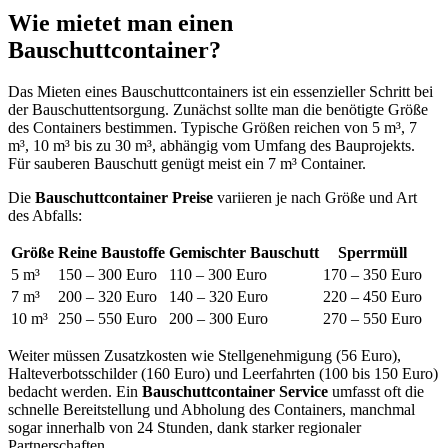
Wie mietet man einen
Bauschuttcontainer?
Das Mieten eines Bauschuttcontainers ist ein essenzieller Schritt bei
der Bauschuttentsorgung. Zunächst sollte man die benötigte Größe
des Containers bestimmen. Typische Größen reichen von 5 m³, 7
m³, 10 m³ bis zu 30 m³, abhängig vom Umfang des Bauprojekts.
Für sauberen Bauschutt genügt meist ein 7 m³
Container
.
Die
Bauschuttcontainer Preise
variieren je nach Größe und Art
des Abfalls:
Größe
Reine Baustoffe
Gemischter Bauschutt
Sperrmüll
5 m³
150 – 300 Euro
110 – 300 Euro
170 – 350 Euro
7 m³
200 – 320 Euro
140 – 320 Euro
220 – 450 Euro
10 m³
250 – 550 Euro
200 – 300 Euro
270 – 550 Euro
Weiter müssen Zusatzkosten wie Stellgenehmigung (56 Euro),
Halteverbotsschilder (160 Euro) und Leerfahrten (100 bis 150 Euro)
bedacht werden. Ein
Bauschuttcontainer Service
umfasst oft die
schnelle Bereitstellung und Abholung des Containers, manchmal
sogar innerhalb von 24 Stunden, dank starker regionaler
Partnerschaften.