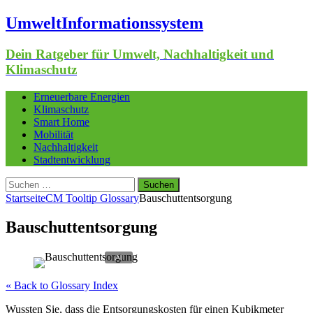
UmweltInformationssystem
Dein Ratgeber für Umwelt, Nachhaltigkeit und
Klimaschutz
Erneuerbare Energien
Klimaschutz
Smart Home
Mobilität
Nachhaltigkeit
Stadtentwicklung
Suchen
nach:
Startseite
CM Tooltip Glossary
Bauschuttentsorgung
Bauschuttentsorgung
« Back to Glossary Index
Wussten Sie, dass die Entsorgungskosten für einen Kubikmeter