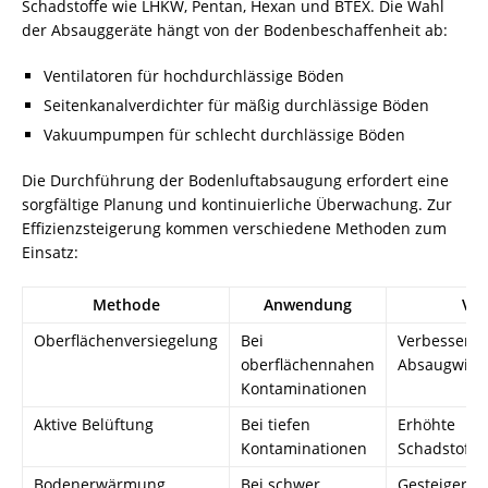
Schadstoffe wie LHKW, Pentan, Hexan und BTEX. Die Wahl
der Absauggeräte hängt von der Bodenbeschaffenheit ab:
Ventilatoren für hochdurchlässige Böden
Seitenkanalverdichter für mäßig durchlässige Böden
Vakuumpumpen für schlecht durchlässige Böden
Die Durchführung der Bodenluftabsaugung erfordert eine
sorgfältige Planung und kontinuierliche Überwachung. Zur
Effizienzsteigerung kommen verschiedene Methoden zum
Einsatz:
Methode
Anwendung
Vor
Oberflächenversiegelung
Bei
Verbesserte
oberflächennahen
Absaugwirk
Kontaminationen
Aktive Belüftung
Bei tiefen
Erhöhte
Kontaminationen
Schadstoffm
Bodenerwärmung
Bei schwer
Gesteigerte