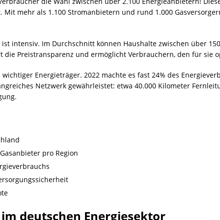
n Verbraucher die Wahl zwischen über 2.100 Energieanbietern! Dies
t. Mit mehr als 1.100 Stromanbietern und rund 1.000 Gasversorger
 ist intensiv. Im Durchschnitt können Haushalte zwischen über 15
rt die Preistransparenz und ermöglicht Verbrauchern, den für sie o
n wichtiger Energieträger. 2022 machte es fast 24% des Energiever
ngreiches Netzwerk gewährleistet: etwa 40.000 Kilometer Fernleit
gung.
chland
 Gasanbieter pro Region
rgieverbrauchs
ersorgungssicherheit
ote
 im deutschen Energiesektor