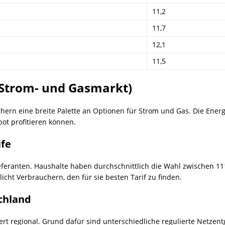
11,2
11,7
12,1
11,5
Strom- und Gasmarkt)
ern eine breite Palette an Optionen für Strom und Gas. Die Energ
ot profitieren können.
ife
ieferanten. Haushalte haben durchschnittlich die Wahl zwischen 11
icht Verbrauchern, den für sie besten Tarif zu finden.
chland
ert regional. Grund dafür sind unterschiedliche regulierte Netzent