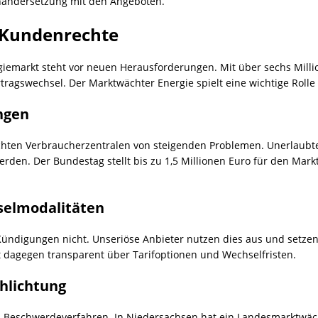
inandersetzung mit den Angeboten.
 Kundenrechte
iemarkt steht vor neuen Herausforderungen. Mit über sechs Milli
ragswechsel. Der Marktwächter Energie spielt eine wichtige Rolle
ngen
chten Verbraucherzentralen von steigenden Problemen. Unerlaub
rden. Der Bundestag stellt bis zu 1,5 Millionen Euro für den Mark
selmodalitäten
Kündigungen nicht. Unseriöse Anbieter nutzen dies aus und setzen 
t dagegen transparent über Tarifoptionen und Wechselfristen.
hlichtung
u Beschwerdeverfahren. In Niedersachsen hat ein Landesmarktwäc