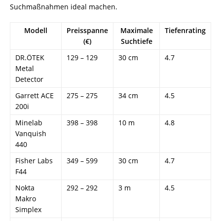
Suchmaßnahmen ideal machen.
Modell
Preisspanne
Maximale
Tiefenrating
(€)
Suchtiefe
DR.ÖTEK
129 – 129
30 cm
4.7
Metal
Detector
Garrett ACE
275 – 275
34 cm
4.5
200i
Minelab
398 – 398
10 m
4.8
Vanquish
440
Fisher Labs
349 – 599
30 cm
4.7
F44
Nokta
292 – 292
3 m
4.5
Makro
Simplex