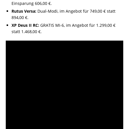
Einsparung 606,00 €.
Rutus Versa:
Dual-Modi, im Angebot für 749,00 € statt
894,00 €.
XP Deus II RC:
GRATIS MI-6, im Angebot für 1.299,00 €
statt 1.468,00 €.