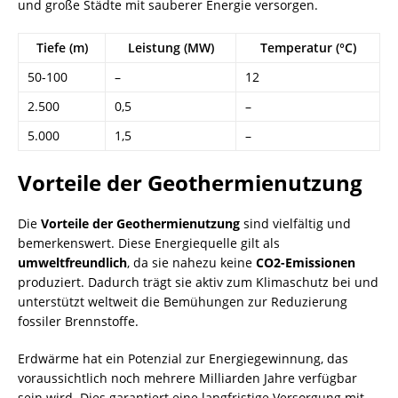
und große Städte mit sauberer Energie versorgen.
Tiefe (m)
Leistung (MW)
Temperatur (°C)
50-100
–
12
2.500
0,5
–
5.000
1,5
–
Vorteile der Geothermienutzung
Die
Vorteile der Geothermienutzung
sind vielfältig und
bemerkenswert. Diese Energiequelle gilt als
umweltfreundlich
, da sie nahezu keine
CO2-Emissionen
produziert. Dadurch trägt sie aktiv zum Klimaschutz bei und
unterstützt weltweit die Bemühungen zur Reduzierung
fossiler
Brennstoffe
.
Erdwärme hat ein Potenzial zur Energiegewinnung, das
voraussichtlich noch mehrere Milliarden Jahre verfügbar
sein wird. Dies garantiert eine langfristige Versorgung mit