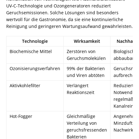
UV-C-Technologie und Ozongeneratoren reduziert
Geruchsemissionen. Solche Lösungen sind besonders
wertvoll für die Gastronomie, da sie eine kontinuierliche
Reinigung und geringeren Wartungsaufwand gewährleisten.
Technologie
Wirksamkeit
Nachhaltig
Biochemische Mittel
Zerstören von
Biologisch
Geruchsmolekülen
abbaubar
Ozonisierungsverfahren
99% der Bakterien
Geruchsmol
und Viren abtöten
aufbrechen
Aktivkohlefilter
Verlängert
Reduziert
Reaktionszeit
Notwendigk
regelmäßig
Kanalreini
Hot-Fogger
Gleichmäßige
Angenehme
Verteilung von
Minzduft al
geruchsfressenden
Nachwirkun
Bakterien