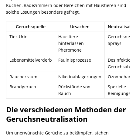
Küchen, Badezimmern oder Bereichen mit Haustieren sind
solche Lösungen besonders gefragt.
Geruchsquelle
Ursachen
Neutralisati
Tier-Urin
Haustiere
Geruchsneutr
hinterlassen
Sprays
Pheromone
Lebensmittelverderb
Fäulnisprozesse
Desinfektion
Geruchsabso
Raucherraum
Nikotinablagerungen
Ozonbehandl
Brandgeruch
Rückstände von
Spezielle
Rauch
Reinigungsve
Die verschiedenen Methoden der
Geruchsneutralisation
Um unerwünschte Gerüche zu bekämpfen, stehen