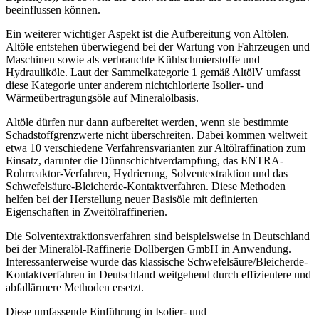
beeinflussen können.
Ein weiterer wichtiger Aspekt ist die Aufbereitung von Altölen.
Altöle entstehen überwiegend bei der Wartung von Fahrzeugen und
Maschinen sowie als verbrauchte Kühlschmierstoffe und
Hydrauliköle. Laut der Sammelkategorie 1 gemäß AltölV umfasst
diese Kategorie unter anderem nichtchlorierte Isolier- und
Wärmeübertragungsöle auf Mineralölbasis.
Altöle dürfen nur dann aufbereitet werden, wenn sie bestimmte
Schadstoffgrenzwerte nicht überschreiten. Dabei kommen weltweit
etwa 10 verschiedene Verfahrensvarianten zur Altölraffination zum
Einsatz, darunter die Dünnschichtverdampfung, das ENTRA-
Rohrreaktor-Verfahren, Hydrierung, Solventextraktion und das
Schwefelsäure-Bleicherde-Kontaktverfahren. Diese Methoden
helfen bei der Herstellung neuer Basisöle mit definierten
Eigenschaften in Zweitölraffinerien.
Die Solventextraktionsverfahren sind beispielsweise in Deutschland
bei der Mineralöl-Raffinerie Dollbergen GmbH in Anwendung.
Interessanterweise wurde das klassische Schwefelsäure/Bleicherde-
Kontaktverfahren in Deutschland weitgehend durch effizientere und
abfallärmere Methoden ersetzt.
Diese umfassende Einführung in Isolier- und