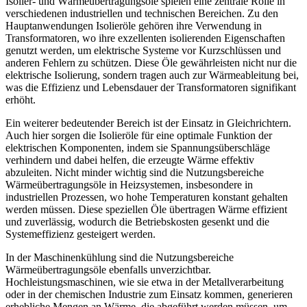
Isolier- und Wärmeübertragungsöle spielen eine zentrale Rolle in
verschiedenen industriellen und technischen Bereichen. Zu den
Hauptanwendungen Isolieröle gehören ihre Verwendung in
Transformatoren, wo ihre exzellenten isolierenden Eigenschaften
genutzt werden, um elektrische Systeme vor Kurzschlüssen und
anderen Fehlern zu schützen. Diese Öle gewährleisten nicht nur die
elektrische Isolierung, sondern tragen auch zur Wärmeableitung bei,
was die Effizienz und Lebensdauer der Transformatoren signifikant
erhöht.
Ein weiterer bedeutender Bereich ist der Einsatz in Gleichrichtern.
Auch hier sorgen die Isolieröle für eine optimale Funktion der
elektrischen Komponenten, indem sie Spannungsüberschläge
verhindern und dabei helfen, die erzeugte Wärme effektiv
abzuleiten. Nicht minder wichtig sind die Nutzungsbereiche
Wärmeübertragungsöle in Heizsystemen, insbesondere in
industriellen Prozessen, wo hohe Temperaturen konstant gehalten
werden müssen. Diese speziellen Öle übertragen Wärme effizient
und zuverlässig, wodurch die Betriebskosten gesenkt und die
Systemeffizienz gesteigert werden.
In der Maschinenkühlung sind die Nutzungsbereiche
Wärmeübertragungsöle ebenfalls unverzichtbar.
Hochleistungsmaschinen, wie sie etwa in der Metallverarbeitung
oder in der chemischen Industrie zum Einsatz kommen, generieren
erhebliche Mengen an Wärme, die abgeführt werden müssen, um