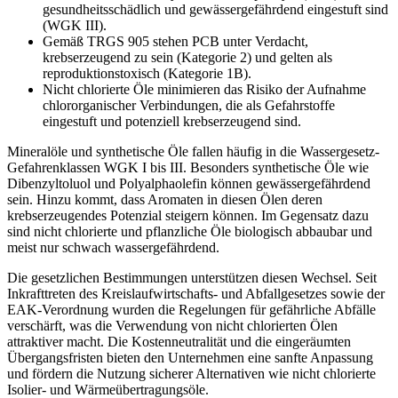
gesundheitsschädlich und gewässergefährdend eingestuft sind
(WGK III).
Gemäß TRGS 905 stehen PCB unter Verdacht,
krebserzeugend zu sein (Kategorie 2) und gelten als
reproduktionstoxisch (Kategorie 1B).
Nicht chlorierte Öle minimieren das Risiko der Aufnahme
chlororganischer Verbindungen, die als
Gefahrstoffe
eingestuft und potenziell krebserzeugend sind.
Mineralöle und synthetische Öle fallen häufig in die Wassergesetz-
Gefahrenklassen WGK I bis III. Besonders synthetische Öle wie
Dibenzyltoluol und Polyalphaolefin können gewässergefährdend
sein. Hinzu kommt, dass Aromaten in diesen Ölen deren
krebserzeugendes Potenzial steigern können. Im Gegensatz dazu
sind nicht chlorierte und pflanzliche Öle biologisch abbaubar und
meist nur schwach wassergefährdend.
Die gesetzlichen Bestimmungen unterstützen diesen Wechsel. Seit
Inkrafttreten des Kreislaufwirtschafts- und Abfallgesetzes sowie der
EAK-Verordnung wurden die Regelungen für
gefährliche Abfälle
verschärft, was die Verwendung von nicht chlorierten Ölen
attraktiver macht. Die Kostenneutralität und die eingeräumten
Übergangsfristen bieten den Unternehmen eine sanfte Anpassung
und fördern die Nutzung sicherer Alternativen wie nicht chlorierte
Isolier- und Wärmeübertragungsöle.