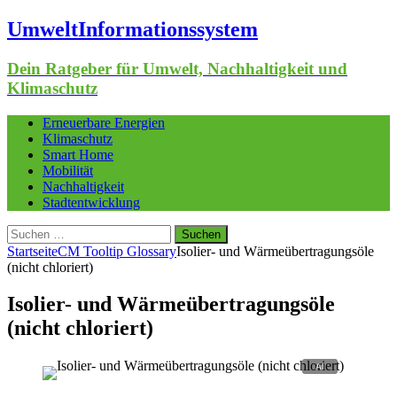
UmweltInformationssystem
Dein Ratgeber für Umwelt, Nachhaltigkeit und
Klimaschutz
Erneuerbare Energien
Klimaschutz
Smart Home
Mobilität
Nachhaltigkeit
Stadtentwicklung
Suchen
nach:
Startseite
CM Tooltip Glossary
Isolier- und Wärmeübertragungsöle
(nicht chloriert)
Isolier- und Wärmeübertragungsöle
(nicht chloriert)