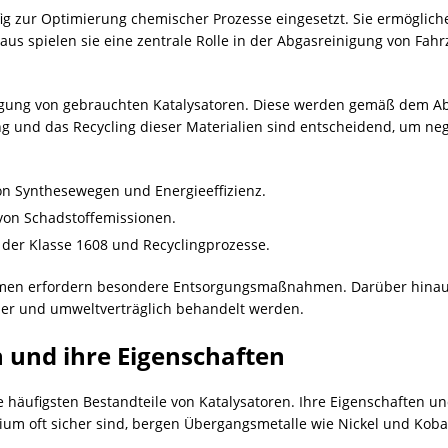
fig zur Optimierung chemischer Prozesse eingesetzt. Sie ermöglich
s spielen sie eine zentrale Rolle in der
Abgasreinigung
von Fahrz
sorgung von gebrauchten Katalysatoren. Diese werden gemäß dem Abf
ng und das
Recycling
dieser Materialien sind entscheidend, um ne
von Synthesewegen und Energieeffizienz.
von Schadstoffemissionen.
l der Klasse 1608 und Recyclingprozesse.
ormen erfordern besondere Entsorgungsmaßnahmen. Darüber hinaus
cher und umweltverträglich behandelt werden.
 und ihre Eigenschaften
häufigsten Bestandteile von Katalysatoren. Ihre Eigenschaften un
ium oft sicher sind, bergen Übergangsmetalle wie Nickel und Kobal