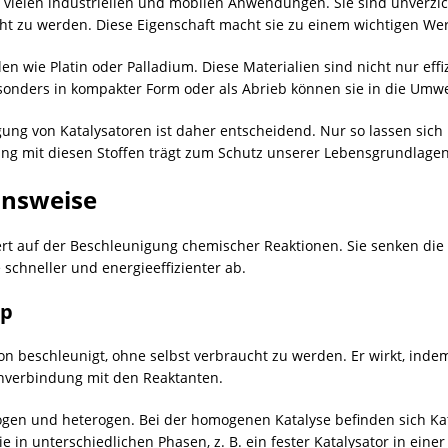
in vielen industriellen und mobilen Anwendungen. Sie sind unverz
ht zu werden. Diese Eigenschaft macht sie zu einem wichtigen Wer
llen wie Platin oder Palladium. Diese Materialien sind nicht nur e
onders in kompakter Form oder als Abrieb können sie in die Umwe
g von Katalysatoren ist daher entscheidend. Nur so lassen sich 
 mit diesen Stoffen trägt zum Schutz unserer Lebensgrundlagen
onsweise
rt auf der Beschleunigung chemischer Reaktionen. Sie senken die A
 schneller und energieeffizienter ab.
ip
ktion beschleunigt, ohne selbst verbraucht zu werden. Er wirkt, inde
enverbindung mit den Reaktanten.
ogen und heterogen. Bei der homogenen Katalyse befinden sich Kat
e in unterschiedlichen Phasen, z. B. ein fester Katalysator in einer