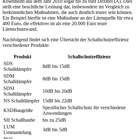
Rosenheim aus dem Jahr 2010 sogar bis zu fünf Dezibel (A). Dies
stellt eine beachtliche Leistung dar, insbesondere im Vergleich zu
herkömmlichen Maßnahmen, die auch deutlich teurer sein können.
Ein Beispiel hierfür ist eine Maßnahme an der Lärmquelle für etwa
400 Euro, die effektiver ist als eine 20.000 Euro teure
Lärmschutzwand.
Nachfolgend findet sich eine Übersicht der Schallschutzeffizienz
verschiedener Produkte:
Produkt
Schallschutzeffizienz
SDS
8dB bis 15dB
Schalldämpfer
SDM
8dB bis 15dB
Schalldämpfer
SDSI
10dB bis 20dB
Schalldämpfer
NS Schalldämpfer
15dB bis 22dB
Spezifischer Schallschutz für verschiedene
KSDBaugröße
Anwendungen
SH Schallhaube
bis zu 25dB
LUM
3dB bis 5dB
Ummantelung