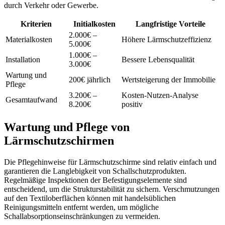
durch Verkehr oder Gewerbe.
Kriterien
Initialkosten
Langfristige Vorteile
2.000€ –
Materialkosten
Höhere Lärmschutzeffizienz
5.000€
1.000€ –
Installation
Bessere Lebensqualität
3.000€
Wartung und
200€ jährlich
Wertsteigerung der Immobilie
Pflege
3.200€ –
Kosten-Nutzen-Analyse
Gesamtaufwand
8.200€
positiv
Wartung und Pflege von
Lärmschutzschirmen
Die Pflegehinweise für Lärmschutzschirme sind relativ einfach und
garantieren die Langlebigkeit von Schallschutzprodukten.
Regelmäßige Inspektionen der Befestigungselemente sind
entscheidend, um die Strukturstabilität zu sichern. Verschmutzungen
auf den Textiloberflächen können mit handelsüblichen
Reinigungsmitteln entfernt werden, um mögliche
Schallabsorptionseinschränkungen zu vermeiden.