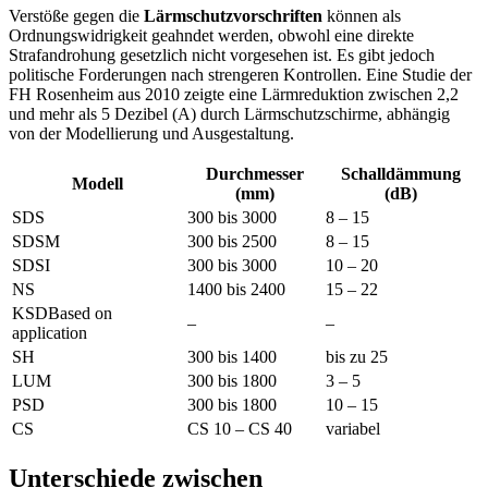
Verstöße gegen die
Lärmschutzvorschriften
können als
Ordnungswidrigkeit geahndet werden, obwohl eine direkte
Strafandrohung gesetzlich nicht vorgesehen ist. Es gibt jedoch
politische Forderungen nach strengeren Kontrollen. Eine Studie der
FH Rosenheim aus 2010 zeigte eine Lärmreduktion zwischen 2,2
und mehr als 5 Dezibel (A) durch Lärmschutzschirme, abhängig
von der Modellierung und Ausgestaltung.
Durchmesser
Schalldämmung
Modell
(mm)
(dB)
SDS
300 bis 3000
8 – 15
SDSM
300 bis 2500
8 – 15
SDSI
300 bis 3000
10 – 20
NS
1400 bis 2400
15 – 22
KSDBased on
–
–
application
SH
300 bis 1400
bis zu 25
LUM
300 bis 1800
3 – 5
PSD
300 bis 1800
10 – 15
CS
CS 10 – CS 40
variabel
Unterschiede zwischen