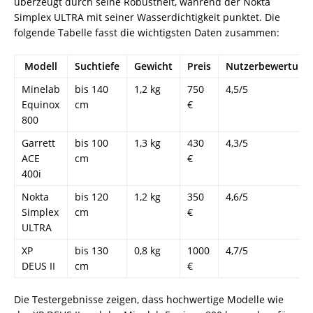
überzeugt durch seine Robustheit, während der Nokta
Simplex ULTRA mit seiner Wasserdichtigkeit punktet. Die
folgende Tabelle fasst die wichtigsten Daten zusammen:
Modell
Suchtiefe
Gewicht
Preis
Nutzerbewertung
Minelab
bis 140
1,2 kg
750
4,5/5
Equinox
cm
€
800
Garrett
bis 100
1,3 kg
430
4,3/5
ACE
cm
€
400i
Nokta
bis 120
1,2 kg
350
4,6/5
Simplex
cm
€
ULTRA
XP
bis 130
0,8 kg
1000
4,7/5
DEUS II
cm
€
Die Testergebnisse zeigen, dass hochwertige Modelle wie