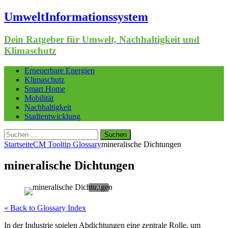
UmweltInformationssystem
Dein Ratgeber für Umwelt, Nachhaltigkeit und
Klimaschutz
Erneuerbare Energien
Klimaschutz
Smart Home
Mobilität
Nachhaltigkeit
Stadtentwicklung
Suchen
nach:
Startseite
CM Tooltip Glossary
mineralische Dichtungen
mineralische Dichtungen
« Back to Glossary Index
In der Industrie spielen Abdichtungen eine zentrale Rolle, um