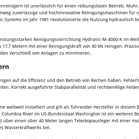
nreinigern ist unerlässlich für einen reibungslosen Betrieb. Muhr, 
nweg zuverlässige und hochinnovative Reinigungsmaschinen für v
nic-Systems im Jahr 1981 revolutionierte die Nutzung hydraulisch 
er leistungsstarken Reinigungsvorrichtung Hydronic-M-4000-K im Weiß
 17,7 Metern mit einer Reinigungskraft von 40 kN reinigen. Präzis
 den Verschleiß von Anlagen zu minimieren.
ern
ngen auf die Effizienz und den Betrieb von Rechen haben. Fehlerh
ten. Korrekt ausgeführte Stabparallelität und rechtwinklige Felder
eltweit installiert und gilt als führender Hersteller in diesem Be
olumbia River im US-Bundesstaat Washington ist ein weiteres Beisp
ügt über einen über 40 Meter langen Teleskopausleger mit einer 
es Wasserkraftwerks bei.