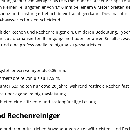
eilungsfehler von weniger als 0,05 mm haben? Dieser geringe Fehl
Ein kleiner Teilungsfehler von 1/10 mm bei einem 6 Meter breiten
fizienz und Leistung erheblich beeinträchtigen kann. Dies macht d
 Abwassertechnik entscheidend.
Welt der Rechen und Rechenreiniger ein, um deren Bedeutung, Typen
hin zu automatisierten Reinigungsmethoden, erfahren Sie alles, wa
 und eine professionelle Reinigung zu gewährleisten.
gsfehler von weniger als 0,05 mm.
beitsbreite von bis zu 12,5 m.
ter 6,5) halten nur etwa 20 Jahre, während rostfreie Rechen fast
ine überlegene Reinigungsleistung.
ieten eine effiziente und kostengünstige Lösung.
nd Rechenreiniger
nd anderen industriellen Anwendungen zu gewährleisten, sind Rec