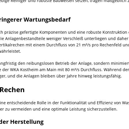
glebige Reiniger und robuste Bauweisen setzen, tragen maßgeblich
ringerer Wartungsbedarf
ch präzise gefertigte Komponenten und eine robuste Konstruktion
 die Anlagenbestandteile weniger Verschleiß unterliegen und dahe
Vertikalrechen mit einem Durchfluss von 21 m³/s pro Rechenfeld u
ährleistet.
langfristig den reibungslosen Betrieb der Anlage, sondern minimiert
e der WKA Kostheim am Main mit 80 m³/s Durchfluss. Während der 
ger, und die Anlagen bleiben über Jahre hinweg leistungsfähig.
 Rechen
ine entscheidende Rolle in der Funktionalität und Effizienz von Wa
er zu vermeiden und eine optimale Leistung sicherzustellen.
der Herstellung