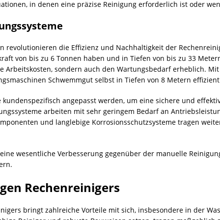
uationen, in denen eine präzise Reinigung erforderlich ist oder we
gungssysteme
 revolutionieren die Effizienz und Nachhaltigkeit der Rechenreini
kraft von bis zu 6 Tonnen haben und in Tiefen von bis zu 33 Meter
e Arbeitskosten, sondern auch den Wartungsbedarf erheblich. Mit 
gsmaschinen Schwemmgut selbst in Tiefen von 8 Metern effizient
e kundenspezifisch angepasst werden, um eine sichere und effek
gungssysteme arbeiten mit sehr geringem Bedarf an Antriebsleistu
ponenten und langlebige Korrosionsschutzsysteme tragen weiter z
eine wesentliche Verbesserung gegenüber der manuelle Reinigung, 
ern.
igen Rechenreinigers
igers bringt zahlreiche Vorteile mit sich, insbesondere in der Wa