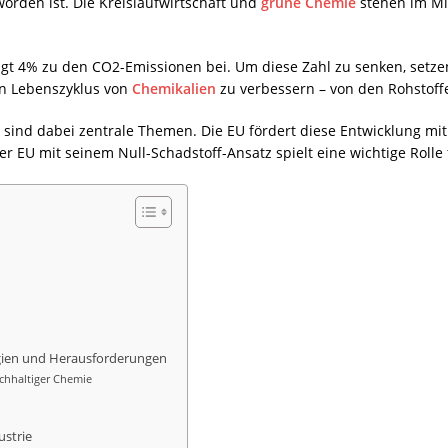
orden ist. Die
Kreislaufwirtschaft
und
grüne
Chemie
stehen im Mi
rägt 4% zu den CO2-Emissionen bei. Um diese Zahl zu senken, set
en Lebenszyklus von
Chemikalien
zu verbessern – von den Rohstoff
sind dabei zentrale Themen. Die EU fördert diese Entwicklung mit i
er EU mit seinem Null-Schadstoff-Ansatz spielt eine wichtige Rolle
rgien und Herausforderungen
chhaltiger Chemie
ustrie