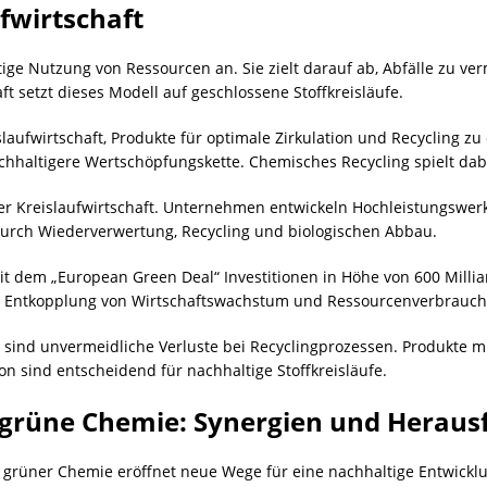
fwirtschaft
ltige Nutzung von Ressourcen an. Sie zielt darauf ab, Abfälle zu v
t setzt dieses Modell auf geschlossene Stoffkreisläufe.
laufwirtschaft, Produkte für optimale Zirkulation und Recycling zu
chhaltigere Wertschöpfungskette. Chemisches Recycling spielt dabe
der Kreislaufwirtschaft. Unternehmen entwickeln Hochleistungswe
durch Wiederverwertung, Recycling und biologischen Abbau.
t dem „European Green Deal“ Investitionen in Höhe von 600 Milliar
ie Entkopplung von Wirtschaftswachstum und Ressourcenverbrauch 
 sind unvermeidliche Verluste bei Recyclingprozessen. Produkte m
on sind entscheidend für nachhaltige Stoffkreisläufe.
d grüne Chemie: Synergien und Herau
d grüner Chemie eröffnet neue Wege für eine nachhaltige Entwicklu