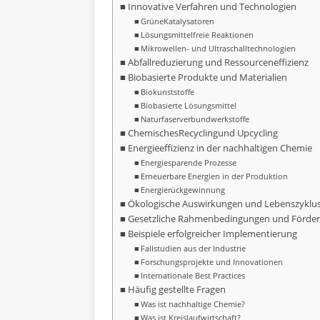
Innovative Verfahren und Technologien
Grüne
Katalysatoren
Lösungsmittelfreie Reaktionen
Mikrowellen- und Ultraschalltechnologien
Abfallreduzierung und Ressourceneffizienz
Biobasierte Produkte und Materialien
Biokunststoffe
Biobasierte Lösungsmittel
Naturfaserverbundwerkstoffe
Chemisches
Recycling
und Upcycling
Energieeffizienz in der nachhaltigen Chemie
Energiesparende Prozesse
Erneuerbare Energien in der Produktion
Energierückgewinnung
Ökologische Auswirkungen und Lebenszyklu
Gesetzliche Rahmenbedingungen und Förde
Beispiele erfolgreicher Implementierung
Fallstudien aus der Industrie
Forschungsprojekte und Innovationen
Internationale Best Practices
Häufig gestellte Fragen
Was ist nachhaltige Chemie?
Was ist Kreislaufwirtschaft?