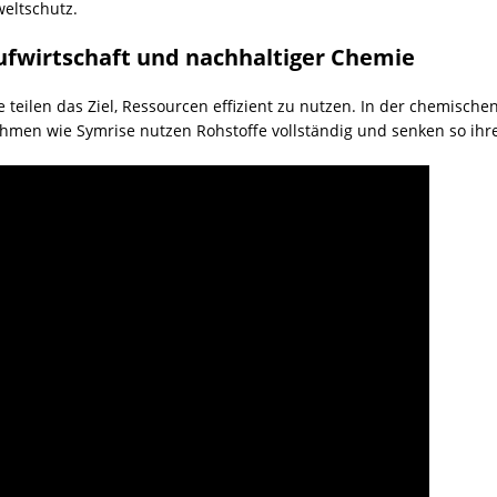
eltschutz.
ufwirtschaft und nachhaltiger Chemie
 teilen das Ziel, Ressourcen effizient zu nutzen. In der chemische
hmen wie Symrise nutzen Rohstoffe vollständig und senken so ih