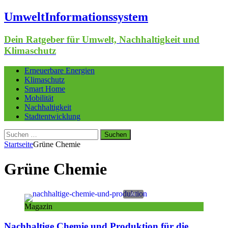
UmweltInformationssystem
Dein Ratgeber für Umwelt, Nachhaltigkeit und
Klimaschutz
Erneuerbare Energien
Klimaschutz
Smart Home
Mobilität
Nachhaltigkeit
Stadtentwicklung
Suchen
nach:
Startseite
Grüne Chemie
Grüne Chemie
Magazin
Nachhaltige Chemie und Produktion für die