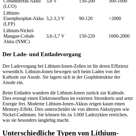
Cobaltdioxid-Akku
3,6 V
150-200
500-1000
(LCO)
Lithium-
Eisenphosphat-Akku
3,2-3,3 V
90-120
>2000
(LFP)
Lithium-Nickel-
Mangan-Cobalt-
3,6-3,7 V
150-220
1000-2000
Akku (NMC)
Der Lade- und Entladevorgang
Der Ladevorgang bei Lithium-Ionen-Zellen ist für deren Effizienz
wesentlich. Lithium-Ionen bewegen sich beim Laden von der
Kathode zur Anode. Sie lagern sich in der Graphitstruktur der
Anode ein.
Beim Entladen wandern die Lithium-Ionen zurück zur Kathode.
Dies erzeugt einen Elektronenfluss im externen Stromkreis und setzt
Energie frei. Moderne Lithium-Ionen-Akkus zeigen kaum einen
Memory-Effekt. Dies unterscheidet sie von älteren Akkutypen wie
Nickel-Cadmium. Sie können bis zu 3.000 Ladezyklen erreichen,
was sie besonders langlebig macht.
Unterschiedliche Typen von Lithium-