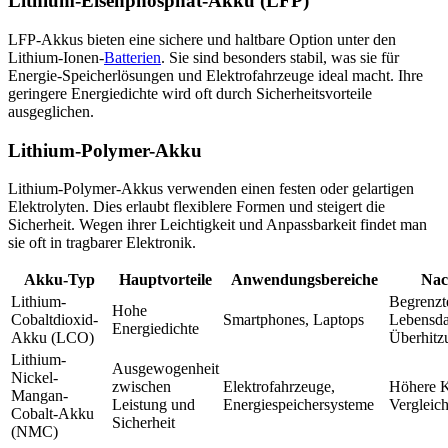
Lithium-Eisenphosphat-Akku (LFP)
LFP-Akkus bieten eine sichere und haltbare Option unter den
Lithium-Ionen-
Batterien
. Sie sind besonders stabil, was sie für
Energie-Speicherlösungen und Elektrofahrzeuge ideal macht. Ihre
geringere Energiedichte wird oft durch Sicherheitsvorteile
ausgeglichen.
Lithium-Polymer-Akku
Lithium-Polymer-Akkus verwenden einen festen oder gelartigen
Elektrolyten. Dies erlaubt flexiblere Formen und steigert die
Sicherheit. Wegen ihrer Leichtigkeit und Anpassbarkeit findet man
sie oft in tragbarer Elektronik.
Akku-Typ
Hauptvorteile
Anwendungsbereiche
Nac
Lithium-
Begrenzt
Hohe
Cobaltdioxid-
Smartphones, Laptops
Lebensda
Energiedichte
Akku (LCO)
Überhitz
Lithium-
Ausgewogenheit
Nickel-
zwischen
Elektrofahrzeuge,
Höhere K
Mangan-
Leistung und
Energiespeichersysteme
Vergleic
Cobalt-Akku
Sicherheit
(NMC)