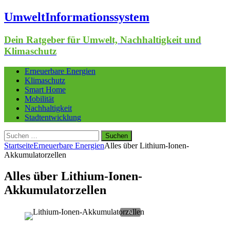
UmweltInformationssystem
Dein Ratgeber für Umwelt, Nachhaltigkeit und
Klimaschutz
Erneuerbare Energien
Klimaschutz
Smart Home
Mobilität
Nachhaltigkeit
Stadtentwicklung
Suchen
nach:
Startseite
Erneuerbare Energien
Alles über Lithium-Ionen-
Akkumulatorzellen
Alles über Lithium-Ionen-
Akkumulatorzellen