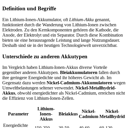
Definition und Begriffe
Ein Lithium-Ionen-Akkumulator, oft
Lithium-Akku
genannt,
funktioniert durch die Wanderung von Lithium-Ionen zwischen
Elektroden. Zu den Kernkomponenten gehören die Kathode, die
Anode, der Elektrolyt und ein Separator. Durch diese Kombination
bieten sie eine herausragende Leistung und lange Nutzungsdauer.
Deshalb sind sie in der heutigen Technologiewelt unverzichtbar.
Unterschiede zu anderen Akkutypen
Im Vergleich haben Lithium-Ionen-Akkus diverse Vorteile
gegenüber anderen Akkutypen.
Bleiakkumulatoren
fallen durch
ihre geringere Energiedichte und ihr höheres Gewicht ab. Im
Gegensatz dazu werden
Nickel-Cadmium-Akkumulatoren
wegen
Umweltbelastungen seltener verwendet.
Nickel-Metallhydrid-
Akkus
, obwohl energiedichter als Nickel-Cadmium, erreichen nicht
die Effizienz von Lithium-Ionen-Zellen.
Lithium-
Nickel-
Nickel-
Parameter
Ionen-
Bleiakkus
Cadmium
Metallhydrid
Akkus
Energiedichte
150-250
30-50
40-60
60-120