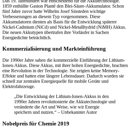
Das 19. Jahrhundert war entscheidend für die Akkutechnologie.
1859 enthüllte Gaston Planté den Blei-Säure-Akkumulator. Schon
fünf Jahre zuvor hatte Wilhelm Josef Sinsteden wichtige
Verbesserungen an diesem Typ vorgenommen. Diese
Akkumulatoren dienten als Basis für die Entwicklung späterer
Nickel-Cadmium (NiCd) und Nickel-Metallhydrid (NiMH) Akkus.
Die neuen Akkutypen übertrafen ihre Vorläufer in Sachen
Energiedichte beträchtlich.
Kommerzialisierung und Markteinführung
Die 1990er Jahre sahen die kommerzielle Einführung der Lithium-
Ionen-Akkus. Diese Akkus, mit ihrer hohen Energiedichte, brachten
eine Revolution in der Technologie. Sie zeigten keine Memory-
Effekte und hatten eine längere Lebensdauer. Dadurch wurden sie
schnell zur zentralen Energiequelle für mobile Geräte und
Elektrofahrzeuge.
„Die Entwicklung der Lithium-Ionen-Akkus in den
1990er Jahren revolutionierte die Akkutechnologie und
veränderte die Art und Weise, wie wir Energie
speichern und nutzen.“ – Unbekannter Autor
Nobelpreis für Chemie 2019