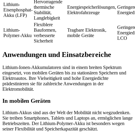
Hervorragende
Lithium-
thermische
Energiespeicherlösungen,
Geringer
Eisenphosphat-
Stabilität,
Elektrofahrzeuge
Energied
Akku (LFP)
Langlebigkeit
Flexiblere
Geringer
Lithium-
Bauformen,
Tragbare Elektronik,
Energiedi
Polymer-Akku
verbesserte
mobile Geräte
LCO
Sicherheit
Anwendungen und Einsatzbereiche
Lithium-Ionen-Akkumulatoren sind in einem breiten Spektrum
eingesetzt, von mobilen Geräten bis zu stationären Speichern und
Elektroautos. Ihre Vielseitigkeit und hohe Energiedichte
prädestinieren sie für zahlreiche Anwendungen in der
Elektromobilität.
In mobilen Geräten
Lithium-Akkus sind aus der Welt der Mobilität nicht wegzudenken.
Sie treiben Smartphones, Tablets und Laptops an, ermöglichen lange
Betriebszeiten. Der Lithium-Polymer-Akku ist besonders wegen
seiner Flexibilität und Speicherkapazität geschätzt.