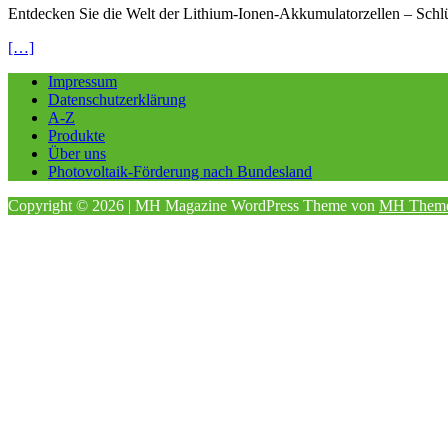
Entdecken Sie die Welt der Lithium-Ionen-Akkumulatorzellen – Schl
[…]
Impressum
Datenschutzerklärung
A-Z
Produkte
Über uns
Photovoltaik-Förderung nach Bundesland
Copyright © 2026 | MH Magazine WordPress Theme von
MH Them