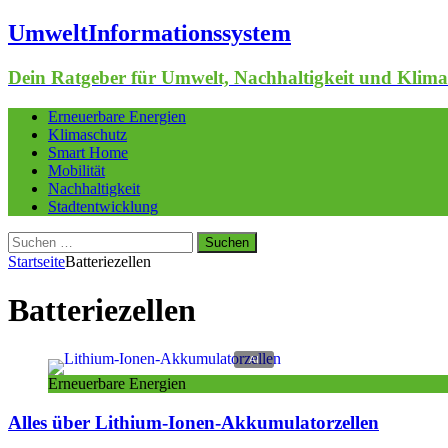
UmweltInformationssystem
Dein Ratgeber für Umwelt, Nachhaltigkeit und Klima
Erneuerbare Energien
Klimaschutz
Smart Home
Mobilität
Nachhaltigkeit
Stadtentwicklung
Suchen
nach:
Startseite
Batteriezellen
Batteriezellen
Erneuerbare Energien
Alles über Lithium-Ionen-Akkumulatorzellen