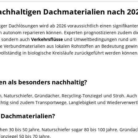
achhaltigen Dachmaterialien nach 20
iger Dachlösungen wird ab 2026 voraussichtlich einen signifikante
utonom reparieren können. Experten prognostizieren zudem die 
n, sondern auch
Verkehrsflüsse
und Umweltbedingungen rund um
e Verbundmaterialien aus lokalen Rohstoffen an Bedeutung gewin
llständig in biologische Kreisläufe zurückgeführt werden können
en als besonders nachhaltig?
ln, Naturschiefer, Gründächer,
Recycling
-Tonziegel und Stroh. Auch
htig sind zudem Transportwege, Langlebigkeit und Wiederverwertb
e Dachmaterialien?
hen 30 bis 50 Jahre, Naturschiefer sogar 80 bis 100 Jahre. Gründ
nziegel 50 bis 70 Jahre.