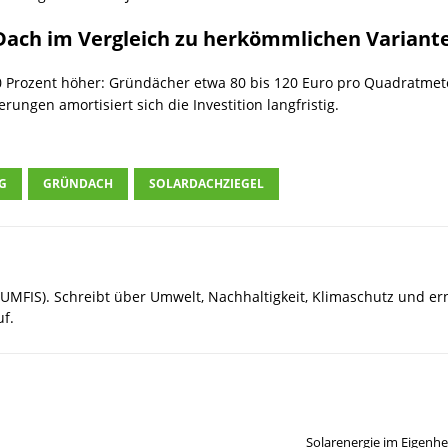
 Dach im Vergleich zu herkömmlichen Variant
30 Prozent höher: Gründächer etwa 80 bis 120 Euro pro Quadratmete
ungen amortisiert sich die Investition langfristig.
G
GRÜNDACH
SOLARDACHZIEGEL
UMFIS). Schreibt über Umwelt, Nachhaltigkeit, Klimaschutz und e
uf.
Solarenergie im Eigenhe