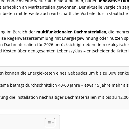
d Betondachsteine weiterhin beliebt bleiben, haben
innovative Öko
 erheblich an Marktanteilen gewonnen. Der aktuelle Vergleich ze
 bieten mittlerweile auch wirtschaftliche Vorteile durch staatlich
ung im Bereich der
multifunktionalen Dachmaterialien
, die mehre
ise Regenwassersammlung mit Energiegewinnung oder nutzen spez
en Dachmaterialien für 2026 berücksichtigt neben dem ökologisch
d Kosten über den gesamten Lebenszyklus – entscheidende Krite
en können die Energiekosten eines Gebäudes um bis zu 30% senke
e beträgt durchschnittlich 40-60 Jahre – etwa 15 Jahre mehr als
rung die Installation nachhaltiger Dachmaterialien mit bis zu 12.0