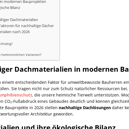
 in modernen Bauprojekten
ische Bilanz
ltiger Dachmaterialien
aktoren für nachhaltige Dächer
rialien nach 2026
chhaltig?
zu herkömmlichen Varianten?
iger Dachmaterialien in modernen B
u einem entscheidenden Faktor für umweltbewusste Bauherren entwi
len. Sie tragen nicht nur zum Schutz natürlicher Ressourcen bei
mphibienschutz
, die unsere heimische Tierwelt unterstützen. Mo
 CO₂-Fußabdruck eines Gebäudes deutlich und können gleichzeitig
te Bauprojekte in 2026 stellen
nachhaltige Dachlösungen
daher ke
twortungsvoller Architektur geworden.
ialien und ihre ökologische Bilanz