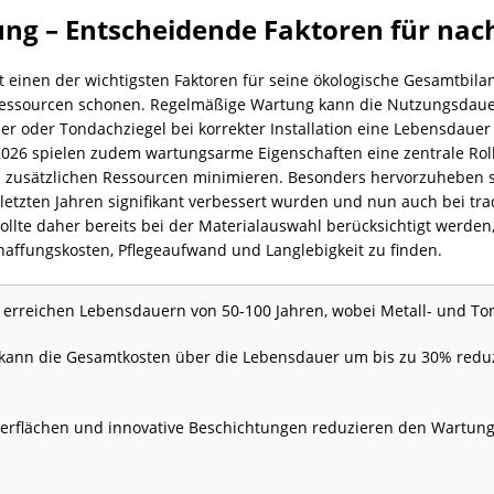
ng – Entscheidende Faktoren für nac
lt einen der wichtigsten Faktoren für seine ökologische Gesamtbila
essourcen schonen. Regelmäßige Wartung kann die Nutzungsdauer
r oder Tondachziegel bei korrekter Installation eine Lebensdauer
2026 spielen zudem wartungsarme Eigenschaften eine zentrale Rolle
zusätzlichen Ressourcen minimieren. Besonders hervorzuheben si
letzten Jahren signifikant verbessert wurden und nun auch bei trad
te daher bereits bei der Materialauswahl berücksichtigt werden, 
affungskosten, Pflegeaufwand und Langlebigkeit zu finden.
rreichen Lebensdauern von 50-100 Jahren, wobei Metall- und Ton
ann die Gesamtkosten über die Lebensdauer um bis zu 30% reduz
erflächen und innovative Beschichtungen reduzieren den Wartun