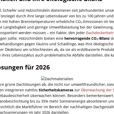
l, Schiefer und Holzschindeln dominieren seit Jahrhunderten unser
 Tonziegel durch ihre lange Lebensdauer von bis zu 100 Jahren und
ion mit hohen Brenntemperaturen erhebliche CO₂-Emissionen im Ver
e Langlebigkeit und geringe Umweltbelastung bei der Gewinnung, 
nsportiert werden müssen – ein Faktor, den jeder
Dachdeckerbetr
gen sollte. Holzschindeln bieten eine
hervorragende CO₂-Bilanz
du
ehandlungen gegen Fäulnis und Schädlinge, was ihre ökologische
 Ökobilanz am schlechtesten ab, da sie als erdölbasierte Produkte
hres Lebenszyklus auch problematische Abfälle darstellen, die k
ösungen für 2026
äre grüne Dachlösungen ab, die nicht nur umweltfreundlicher, sond
n integrieren nahtlos
Sicherheitskameras
zur
Überwachung der S
Gebäudesicherheit überwachen können. Besonders bemerkenswert s
 Nanobeschichtung bis zu 35% mehr Sonnenenergie absorbieren und 
ichtlich die Marktführer im Bereich der nachhaltigen Dachgestal
chsanierungen im Jahr 2026 darstellen.