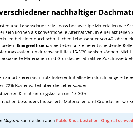
verschiedener nachhaltiger Dachmate
ten und Lebensdauer zeigt, dass hochwertige Materialien wie Sch
icher sein können als konventionelle Alternativen. In einer aktuell
ialien bei einer durchschnittlichen Lebensdauer von 40 Jahren ei
 bieten.
Energieeffizienz
spielt ebenfalls eine entscheidende Roll
isierungskosten um durchschnittlich 15-30% senken können. Nicht 
 biobasierte Materialien und Gründächer attraktive Zuschüsse biet
en amortisieren sich trotz höherer Initialkosten durch längere Le
ten 22% Kostenvorteil über die Lebensdauer
eduzieren Klimatisierungskosten um 15-30%
 machen besonders biobasierte Materialien und Gründächer wirtsch
ie
Magazin
könnte dich auch
Pablo Snus bestellen: Original schwe