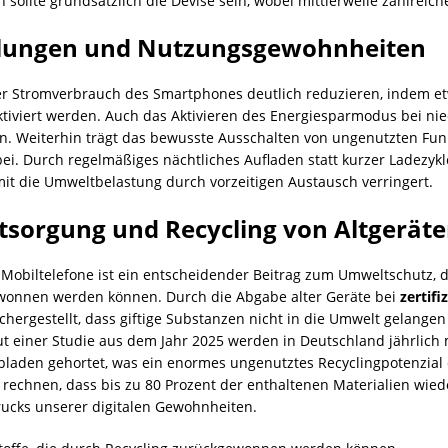
sollte grundsätzlich die Devise sein, wobei mittlerweile zahlreich
ellungen und Nutzungsgewohnheiten
er Stromverbrauch des Smartphones deutlich reduzieren, indem et
tiviert werden. Auch das Aktivieren des Energiesparmodus bei ni
n. Weiterhin trägt das bewusste Ausschalten von ungenutzten Fu
ei. Durch regelmäßiges nächtliches Aufladen statt kurzer Ladezy
it die Umweltbelastung durch vorzeitigen Austausch verringert.
tsorgung und Recycling von Altgerät
obiltelefone ist ein entscheidender Beitrag zum Umweltschutz, da 
ewonnen werden können. Durch die Abgabe alter Geräte bei
zertifi
hergestellt, dass giftige Substanzen nicht in die Umwelt gelang
t einer Studie aus dem Jahr 2025 werden in Deutschland jährlich m
aden gehortet, was ein enormes ungenutztes Recyclingpotenzial d
 rechnen, dass bis zu 80 Prozent der enthaltenen Materialien wied
ucks unserer digitalen Gewohnheiten.