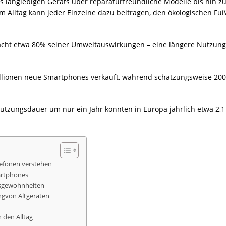
es langlebigen Geräts über reparaturfreundliche Modelle bis hin z
Alltag kann jeder Einzelne dazu beitragen, den ökologischen Fu
cht etwa 80% seiner Umweltauswirkungen – eine längere Nutzungsd
llionen neue Smartphones verkauft, während schätzungsweise 200 
tzungsdauer um nur ein Jahr könnten in Europa jährlich etwa 2,1
efonen verstehen
artphones
gsgewohnheiten
ng
von Altgeräten
 den Alltag