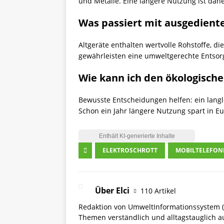
und Metalle. Eine längere Nutzung ist dahe
Was passiert mit ausgedient
Altgeräte enthalten wertvolle Rohstoffe, d
gewährleisten eine umweltgerechte Entsorg
Wie kann ich den ökologisc
Bewusste Entscheidungen helfen: ein langl
Schon ein Jahr längere Nutzung spart in E
ELEKTROSCHROTT
MOBILTELEFON
Über Elci
110 Artikel
Redaktion von UmweltInformationssystem (
Themen verständlich und alltagstauglich a