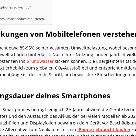
tphones so wichtig?
nes Smartphones reduzieren?
rkungen von Mobiltelefonen verstehe
rsacht etwa 85-95% seiner gesamten Umweltbelastung, wobei beso
weltschäden hinterlässt. Nach ihrer Nutzung landen jährlich
welt
ubstanzen ins
Grundwasser
sickern können. Die Energieintensität de
ägt erheblich zum globalen CO₂-Ausstoß bei und entspricht mittler
mmenhänge ist der erste Schritt, um bewusstere Entscheidungen b
ungsdauer deines Smartphones
 Smartphones beträgt lediglich 2,5 Jahre, obwohl die Geräte techni
es und den Austausch des Akkus, der bei vielen Modellen ab 2026 d
utzhüllen und Displayfolien bewahren dein Gerät vor Beschädigun
e Alternative zum Neukauf ist es, ein
iPhone gebraucht kaufen
zu