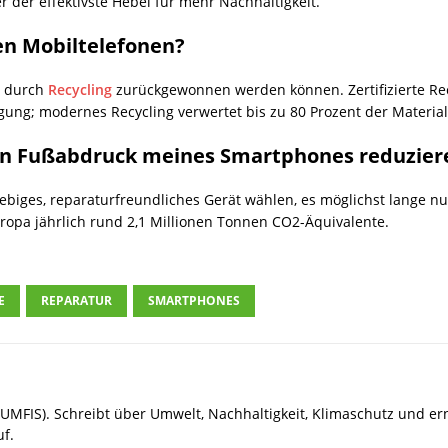
r der effektivste Hebel für mehr Nachhaltigkeit.
en Mobiltelefonen?
ie durch
Recycling
zurückgewonnen werden können. Zertifizierte Re
ung; modernes Recycling verwertet bis zu 80 Prozent der Material
hen Fußabdruck meines Smartphones reduzier
ebiges, reparaturfreundliches Gerät wählen, es möglichst lange n
uropa jährlich rund 2,1 Millionen Tonnen CO2-Äquivalente.
E
REPARATUR
SMARTPHONES
UMFIS). Schreibt über Umwelt, Nachhaltigkeit, Klimaschutz und e
uf.