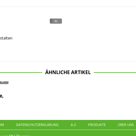
estalten
ÄHNLICHE ARTIKEL
e,
UM
DATENSCHUTZERKLÄRUNG
A-Z
PRODUKTE
ÜBER UNS