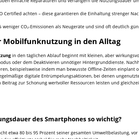
ben einfache Reparaturen und verlängern die Nutzungsdauer um d
 Certified achten – diese garantieren die Einhaltung strenger Nach
 weniger CO₂-Emissionen als Neugeräte und sind oft deutlich güns
r Mobilfunknutzung in den Alltag
tzung
in den täglichen Ablauf beginnt mit kleinen, aber wirkung
odus oder dem Deaktivieren unnötiger Hintergrunddienste. Nachh
ieren, beispielsweise indem man bewusste Offline-Zeiten einplan
egelmäßige digitale Entrümpelungsaktionen, bei denen ungenutzte
n Beitrag zur Schonung wertvoller Ressourcen leisten und gleichze
ungsdauer des Smartphones so wichtig?
cht etwa 80 bis 95 Prozent seiner gesamten Umweltbelastung, vor