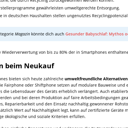
hstoffe, die durch Recycling zurückgewonnen werden können.
Herstellerprogramme gewährleisten umweltgerechte Entsorgung.
e in deutschen Haushalten stellen ungenutztes Recyclingpotenzial
tegorie
Magazin
könnte dich auch
Gesunder Babyschlaf: Mythos od
e Wiederverwertung von bis zu 80% der in Smartphones enthaltene
en beim Neukauf
nes bieten sich heute zahlreiche
umweltfreundliche Alternativen
e Fairphone oder Shiftphone setzen auf modulare Bauweise und e
die Lebensdauer des Geräts erheblich verlängert. Auch etablierte
 werden und bei deren Produktion auf faire Arbeitsbedingungen gea
es, Reparierbarkeit und den Einsatz nachhaltig gewonnener Rohsto
tzlich Wert auf Nachhaltigkeit legt, kann auf zertifizierte Gerät
ge ökologische und soziale Kriterien erfüllen.