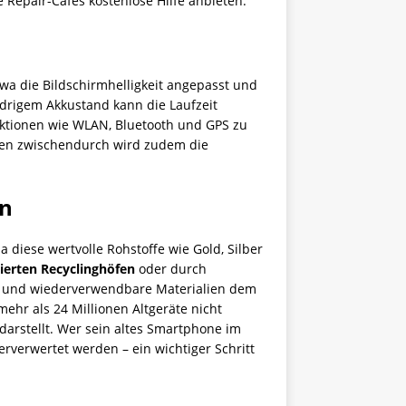
e Repair-Cafés kostenlose Hilfe anbieten.
wa die Bildschirmhelligkeit angepasst und
edrigem Akkustand kann die Laufzeit
nktionen wie WLAN, Bluetooth und GPS zu
klen zwischendurch wird zudem die
en
diese wertvolle Rohstoffe wie Gold, Silber
zierten Recyclinghöfen
oder durch
en und wiederverwendbare Materialien dem
ehr als 24 Millionen Altgeräte nicht
arstellt. Wer sein altes Smartphone im
erverwertet werden – ein wichtiger Schritt