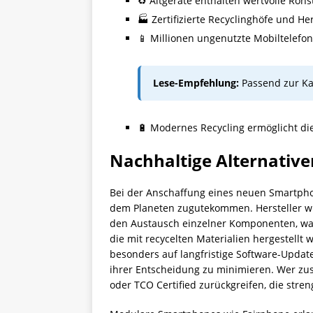
♻️ Altgeräte enthalten wertvolle Ro
🏭 Zertifizierte Recyclinghöfe und 
📱 Millionen ungenutzte Mobiltelefon
Lese-Empfehlung:
Passend zur Ka
🔋 Modernes Recycling ermöglicht di
Nachhaltige Alternativ
Bei der Anschaffung eines neuen Smartpho
dem Planeten zugutekommen. Hersteller wi
den Austausch einzelner Komponenten, was 
die mit recycelten Materialien hergestellt
besonders auf langfristige Software-Updat
ihrer Entscheidung zu minimieren. Wer zusä
oder TCO Certified zurückgreifen, die stren