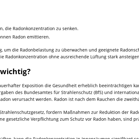
en, die Radonkonzentration zu senken.
können Radon emittieren.
tig, um die Radonbelastung zu überwachen und geeignete Radons
ie Radonkonzentration ohne ausreichende Lüftung stark ansteigen
wichtig?
auerhafter Exposition die Gesundheit erheblich beeinträchtigen ka
orgaben des Bundesamtes für Strahlenschutz (BfS) und internationa
 Radon verursacht werden. Radon ist nach dem Rauchen die zweithä
 Strahlenschutzgesetz, fordern Maßnahmen zur Reduktion der Ra
keine gesetzliche Verpflichtung zum Schutz vor Radon haben, sin
lüften, kann die Radonkonzentration in Innenräumen signifikant s