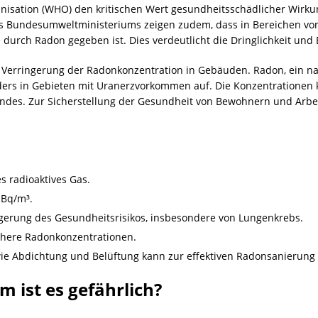
nisation (WHO) den kritischen Wert gesundheitsschädlicher Wirku
s Bundesumweltministeriums zeigen zudem, dass in Bereichen von 1
 durch Radon gegeben ist. Dies verdeutlicht die Dringlichkeit un
erringerung der Radonkonzentration in Gebäuden. Radon, ein natü
onders in Gebieten mit Uranerzvorkommen auf. Die Konzentrationen kö
undes. Zur Sicherstellung der Gesundheit von Bewohnern und Arbeit
s radioaktives Gas.
 Bq/m³.
ingerung des Gesundheitsrisikos, insbesondere von Lungenkrebs.
höhere Radonkonzentrationen.
 Abdichtung und Belüftung kann zur effektiven Radonsanierung 
 ist es gefährlich?