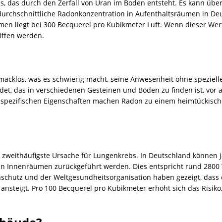
as, das durch den Zerfall von Uran im
Boden
entsteht. Es kann übe
durchschnittliche Radonkonzentration in Aufenthaltsräumen in Deu
men liegt bei 300 Becquerel pro Kubikmeter Luft. Wenn dieser Wer
iffen werden.
macklos, was es schwierig macht, seine Anwesenheit ohne speziell
det, das in verschiedenen Gesteinen und Böden zu finden ist, vor 
spezifischen Eigenschaften machen Radon zu einem heimtückischen
zweithäufigste Ursache für Lungenkrebs. In Deutschland können jä
n Innenräumen zurückgeführt werden. Dies entspricht rund 2800 T
schutz und der Weltgesundheitsorganisation haben gezeigt, dass d
 ansteigt. Pro 100 Becquerel pro Kubikmeter erhöht sich das Risik