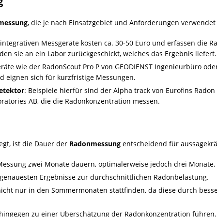
g
messung
, die je nach Einsatzgebiet und Anforderungen verwendet
, integrativen Messgeräte kosten ca. 30-50 Euro und erfassen die 
n sie an ein Labor zurückgeschickt, welches das Ergebnis liefert.
Geräte wie der RadonScout Pro P von GEODIENST Ingenieurbüro od
d eignen sich für kurzfristige Messungen.
etektor
: Beispiele hierfür sind der Alpha track von Eurofins Rado
ratories AB, die die Radonkonzentration messen.
gt, ist die Dauer der
Radonmessung
entscheidend für aussagekräf
-Messung zwei Monate dauern, optimalerweise jedoch drei Monate.
e genauesten Ergebnisse zur durchschnittlichen Radonbelastung.
icht nur in den Sommermonaten stattfinden, da diese durch besse
ingegen zu einer Überschätzung der Radonkonzentration führen.