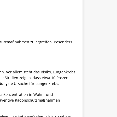
chutzmaßnahmen zu ergreifen. Besonders
.
nn. Vor allem steht das Risiko, Lungenkrebs
le Studien zeigen, dass etwa 10 Prozent
ufigste Ursache für Lungenkrebs.
donkonzentration in Wohn- und
d präventive Radonschutzmaßnahmen
enken. Es wird empfohlen, 3 bis 4 Mal am