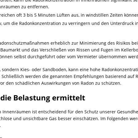
hnräumen zu entfernen.
eichen oft 3 bis 5 Minuten Lüften aus, in windstillen Zeiten könne
ktiv, um die Radonkonzentration zu verringern und den Unterdruck
Radonschutzmaßnahmen erheblich zur Minimierung des Risikos bei.
m Baumarkt und das Verschließen von Rissen und Fugen im Keller
 können selbst durchgeführt oder vom Vermieter übernommen wer
t, sondern Kies- oder Sandboden, kann eine hohe Radonkonzentratio
chließlich werden die genannten Empfehlungen basierend auf Rich
 vor den schädlichen Auswirkungen von Radon zu schützen.
ie Belastung ermittelt
 Innenräumen ist entscheidend für den Schutz unserer Gesundhei
ruchlose und unsichtbare Gas besser einschätzen. Im Folgenden 
.