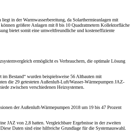
h liegt in der Warmwasserbereitung, da Solarthermieanlagen mit
können größere Anlagen mit 8 bis 10 Quadratmetern Kollektorfläche
ng bietet somit eine umweltfreundliche und kosteneffiziente
eizsystemvergleich ermöglicht es Verbrauchern, die optimale Lösung
 im Bestand“ wurden beispielsweise 56 Altbauten mit
chten die 29 getesteten Außenluft-Luft/Wasser-Wärmepumpen JAZ-
chiede zwischen verschiedenen Heizsystemen.
missionen der Außenluft-Wärmepumpen 2018 um 19 bis 47 Prozent
e JAZ von 2,8 hatten. Vergleichbare Ergebnisse in der zweiten
iese Daten sind eine hilfreiche Grundlage für die Systemauswahl.