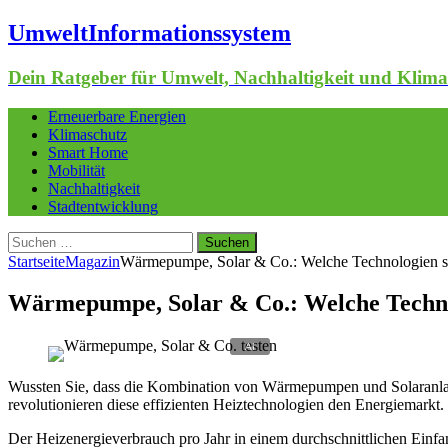
UmweltInformationssystem
Dein Ratgeber für Umwelt, Nachhaltigkeit und Klima
Erneuerbare Energien
Klimaschutz
Smart Home
Mobilität
Nachhaltigkeit
Stadtentwicklung
Suchen
nach:
Startseite
Magazin
Wärmepumpe, Solar & Co.: Welche Technologien si
Wärmepumpe, Solar & Co.: Welche Technol
Wussten Sie, dass die Kombination von Wärmepumpen und Solaranlagen
revolutionieren diese effizienten Heiztechnologien den Energiemarkt.
Der Heizenergieverbrauch pro Jahr in einem durchschnittlichen Einfam