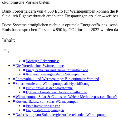
ökonomische Vorteile bieten.
Dank Fördergeldern von 4.500 Euro für Wärmepumpen können die Kos
Sie durch Eigenverbrauch erhebliche Einsparungen erzielen – wie bei
Diese Systeme ermöglichen nicht nur optimale Energieeffizienz, son
Emissionen sprechen für sich: 4.850 kg CO2 im Jahr 2022 wurden d
Inhalt:
Wichtige Erkenntnisse
Die Vorteile einer Wärmepumpe
Energieeffizienz und Umweltfreundlichkeit
Kosteneinsparungen durch Wärmepumpen
Photovoltaik und Wärmepumpe: Ein optimaler Verbund
Solarthermie und Wärmepumpe als Hybridlösung
Funktionsweise der Solarthermie
Optimale Einsatzbereiche der Solarthermie
Wärmepumpe, Solar & Co. testen: Welche Methode passt zu Ihnen?
Kosteneffizienz von Solar-Wärmepumpen
Erste Investitionskosten
Langfristige Einsparungen
Nachrüstung von Solarenergie zur bestehenden Wärmepumpe