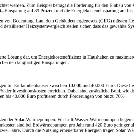
rachtet werden. Zum Beispiel beträgt die Förderung für den Einbau vo
Einsparung auf 89 Prozent und die Energiekosteneinsparung auf bis z
rungen von Bedeutung. Laut dem Gebäudeenergiegesetz (GEG) müssen He
detaillierter Heizsystemvergleich stellen sicher, dass das gewählte Sys
rte Lösung dar, um Energiekosteneffizienz in Haushalten zu maximier
h bei den langfristigen Einsparungen.
egen für Einfamilienhäuser zwischen 10.000 und 40.000 Euro. Diese Inv
der Investitionskosten erreichen. Dabei sind zusätzliche Boni, wie 
n bis 40.000 Euro profitieren durch Förderungen von bis zu 70%.
skosten der Solar-Wärmepumpen. Für Luft-Wasser-Wärmepumpen liegen 
mkosten sind bei Erdwärmepumpen pro Jahr rund 420 Euro geringer 
s zwei Jahre. Durch die Nutzung erneuerbarer Energien tragen Solar