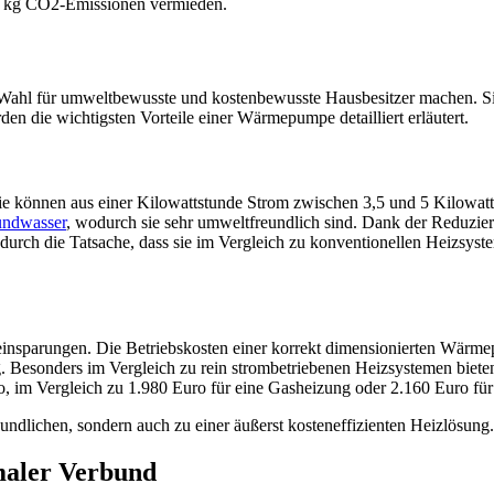
0 kg CO2-Emissionen vermieden.
ven Wahl für umweltbewusste und kostenbewusste Hausbesitzer machen.
en die wichtigsten Vorteile einer Wärmepumpe detailliert erläutert.
e können aus einer Kilowattstunde Strom zwischen 3,5 und 5 Kilowatt
ndwasser
, wodurch sie sehr umweltfreundlich sind. Dank der Reduz
durch die Tatsache, dass sie im Vergleich zu konventionellen Heizsyst
insparungen. Die Betriebskosten einer korrekt dimensionierten Wärme
ung. Besonders im Vergleich zu rein strombetriebenen Heizsystemen b
, im Vergleich zu 1.980 Euro für eine Gasheizung oder 2.160 Euro für
ndlichen, sondern auch zu einer äußerst kosteneffizienten Heizlösung.
maler Verbund