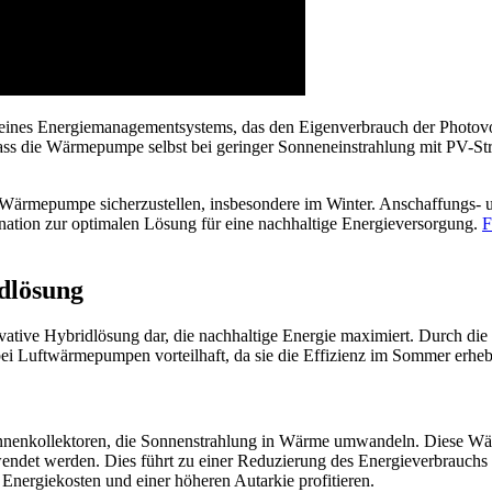
ng eines Energiemanagementsystems, das den Eigenverbrauch der Photov
ss die Wärmepumpe selbst bei geringer Sonneneinstrahlung mit PV-Stro
Wärmepumpe sicherzustellen, insbesondere im Winter. Anschaffungs- und
nation zur optimalen Lösung für eine nachhaltige Energieversorgung.
F
dlösung
ative Hybridlösung dar, die nachhaltige Energie maximiert. Durch di
ei Luftwärmepumpen vorteilhaft, da sie die Effizienz im Sommer erhebl
onnenkollektoren, die Sonnenstrahlung in Wärme umwandeln. Diese Wär
det werden. Dies führt zu einer Reduzierung des Energieverbrauchs u
nergiekosten und einer höheren Autarkie profitieren.