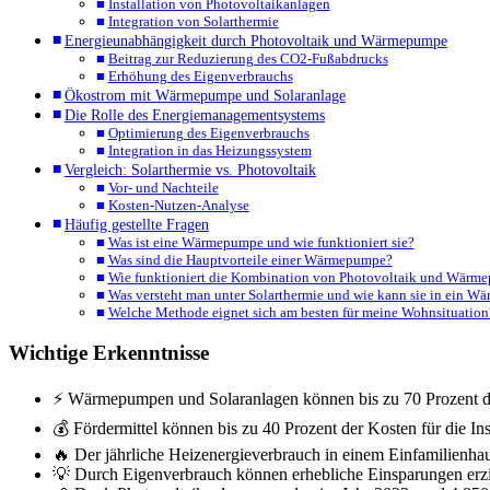
Installation von Photovoltaikanlagen
Integration von Solarthermie
Energieunabhängigkeit durch Photovoltaik und Wärmepumpe
Beitrag zur Reduzierung des CO2-Fußabdrucks
Erhöhung des Eigenverbrauchs
Ökostrom mit Wärmepumpe und Solaranlage
Die Rolle des Energiemanagementsystems
Optimierung des Eigenverbrauchs
Integration in das Heizungssystem
Vergleich: Solarthermie vs. Photovoltaik
Vor- und Nachteile
Kosten-Nutzen-Analyse
Häufig gestellte Fragen
Was ist eine Wärmepumpe und wie funktioniert sie?
Was sind die Hauptvorteile einer Wärmepumpe?
Wie funktioniert die Kombination von Photovoltaik und Wärm
Was versteht man unter Solarthermie und wie kann sie in ein W
Welche Methode eignet sich am besten für meine Wohnsituation
Wichtige Erkenntnisse
⚡ Wärmepumpen und Solaranlagen können bis zu 70 Prozent der
💰 Fördermittel können bis zu 40 Prozent der Kosten für die Ins
🔥 Der jährliche Heizenergieverbrauch in einem Einfamilienha
💡 Durch Eigenverbrauch können erhebliche Einsparungen erzie