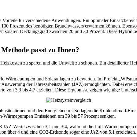
me Vorteile für verschiedene Anwendungen. Ein optimaler Einsatzbereic
t 100 Prozent des benötigten Brauchwassers erwärmen können. Ebenso 
en solaren Deckungsgrad zwischen 20 und 30 Prozent. Diese Hybridlösu
Methode passt zu Ihnen?
t Heizkosten zu sparen und die Umwelt zu schonen. Ein detaillierter H
 wie Wärmepumpen und Solaranlagen zu bewerten. Im Projekt „WPsmart
uswertung der Jahresarbeitszahlen (JAZ) ermöglichten. Dabei errei
von 3,3 bis 4,7 erzielten. Diese Ergebnisse zeigen wichtige Unters
Wohnsituationen und den Energiebedarf. So lagen die Kohlendioxid-E
ich-Wärmepumpen Emissionen um 39 bis 57 Prozent senkten.
8 JAZ-Werte zwischen 3,1 und 3,4, während die Luft-Wärmepumpen ein
n über 4 und eine CO2-Erdsonde sogar eine JAZ von 5,1 erreichten. D