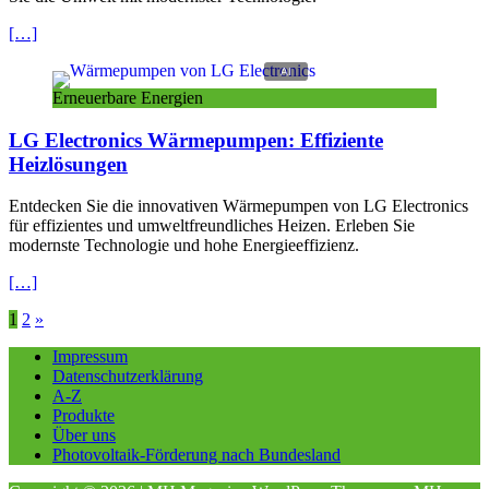
[…]
Erneuerbare Energien
LG Electronics Wärmepumpen: Effiziente
Heizlösungen
Entdecken Sie die innovativen Wärmepumpen von LG Electronics
für effizientes und umweltfreundliches Heizen. Erleben Sie
modernste Technologie und hohe Energieeffizienz.
[…]
Seitennummerierung
1
2
»
der
Impressum
Datenschutzerklärung
Beiträge
A-Z
Produkte
Über uns
Photovoltaik-Förderung nach Bundesland