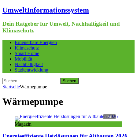
UmweltInformationssystem
Dein Ratgeber für Umwelt, Nachhaltigkeit und
Klimaschutz
Erneuerbare Energien
Klimaschutz
Smart Home
Mobilität
Nachhaltigkeit
Stadtentwicklung
Suchen
nach:
Startseite
Wärmepumpe
Wärmepumpe
Magazin
Energieeffiziente Heizlösungen für Altbauten 2026